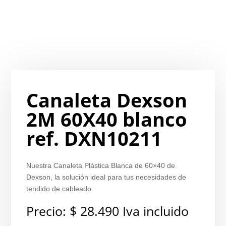
Canaleta Dexson
2M 60X40 blanco
ref. DXN10211
Nuestra Canaleta Plástica Blanca de 60×40 de
Dexson, la solución ideal para tus necesidades de
tendido de cableado.
Precio:
$
28.490
Iva incluido