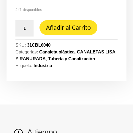
421 disponibles
Canaleta
Añadir al Carrito
Dexson
2M
60X40
SKU:
31CBL6040
blanco
Categorías:
Canaleta plástica
,
CANALETAS LISA
ref.
Y RANURADA
,
Tubería y Canalización
DXN10211
Etiqueta:
Industria
cantidad
A tiempo