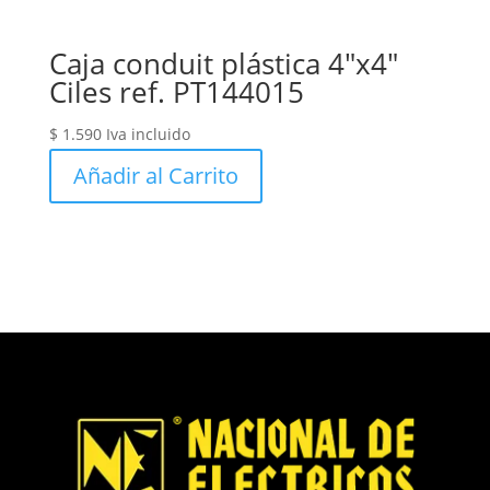
Caja conduit plástica 4″x4″
Ciles ref. PT144015
$
1.590
Iva incluido
Añadir al Carrito