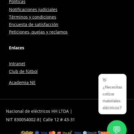
Políticas
Notificaciones judiciales
Términos y condiciones
Encuesta de satisfacción
Peticiones, quejas y reclamos
Enlaces
Intranet
Club de fútbol
👋
Academia NE
¿Necesitas
cotizar
materiales
eléctricos?
Nacional de eléctricos HH LTDA |
NIT 830054002-8| Calle 12 # 43-31
💬