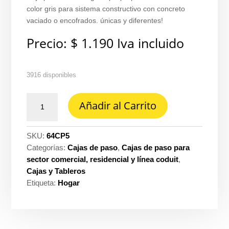
color gris para sistema constructivo con concreto
vaciado o encofrados. únicas y diferentes!
Precio:
$
1.190
Iva incluido
3916 disponibles
Caja
Añadir al Carrito
plástica
rectangular
polipropileno
SKU:
64CP5
5800
Categorías:
Cajas de paso
,
Cajas de paso para
2X4
sector comercial, residencial y línea coduit
,
gris
Cajas y Tableros
Proelectricos
Etiqueta:
Hogar
ref.
1121E00120
cantidad