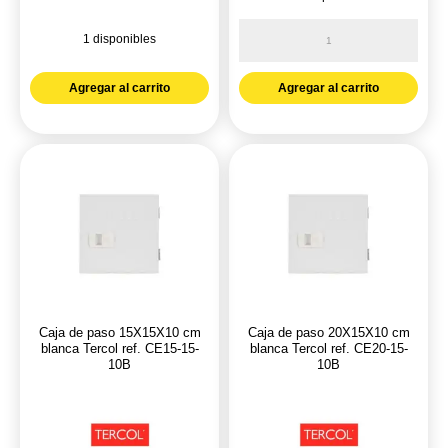
Caja
1 disponibles
de
Caja
interruptor
Agregar al carrito
Agregar al carrito
contador
industrial
trifasico
125
1C
amp
60X60
sin
150A
barraje
ET918
Proelectricos
Legrand
ref.
ref.
1212E00245
ET918
cantidad
Caja de paso 15X15X10 cm
Caja de paso 20X15X10 cm
cantidad
blanca Tercol ref. CE15-15-
blanca Tercol ref. CE20-15-
10B
10B