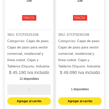
15B
10B
SKU:
67CP252515B
SKU:
67CP303010B
Categorías:
Cajas de paso
,
Categorías:
Cajas de paso
,
Cajas de paso para sector
Cajas de paso para sector
comercial, residencial y
comercial, residencial y
línea coduit
,
Cajas y
línea coduit
,
Cajas y
Tableros
Etiqueta:
Industria
Tableros
Etiqueta:
Industria
$
45.190
Iva incluido
$
49.090
Iva incluido
12 disponibles
Caja
1 disponibles
de
Caja
paso
Agregar al carrito
Agregar al carrito
de
25X25X15