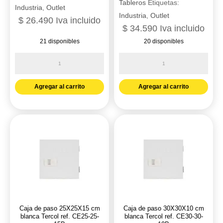
Tableros
Etiquetas:
Industria
,
Outlet
Industria
,
Outlet
$
26.490
Iva incluido
$
34.590
Iva incluido
21 disponibles
20 disponibles
Caja
Caja
de
de
paso
paso
Agregar al carrito
Agregar al carrito
20X20X10
20X20X15
cm
cm
blanca
blanca
-
Tercol
Tercol
ref.
CE20-
CE20-
20-
20-
10B
15B
cantidad
cantidad
Caja de paso 25X25X15 cm
Caja de paso 30X30X10 cm
blanca Tercol ref. CE25-25-
blanca Tercol ref. CE30-30-