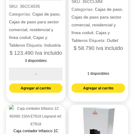
SKU:
36CCLMM
SKU:
36CC4035
Categorías:
Cajas de paso
,
Categorías:
Cajas de paso
,
Cajas de paso para sector
Cajas de paso para sector
comercial, residencial y
comercial, residencial y
línea coduit
,
Cajas y
línea coduit
,
Cajas y
Tableros
Etiqueta:
Outlet
Tableros
Etiqueta:
Industria
$
58.790
Iva incluido
$
123.490
Iva incluido
3 disponibles
Caja
1 disponibles
contador
Caja
monofásica
Agregar al carrito
Agregar al carrito
contador
2C
monofásica
40X35
lonch
horizontal
codensa
ET905-
901
1
modever
Caja contador trifasico 1C
General