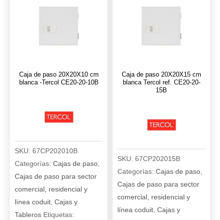
Tercol
Tercol
ref.
ref.
CE15-
CE20-
15-
15-
10B
10B
cantidad
cantidad
Caja de paso 20X20X10 cm
Caja de paso 20X20X15 cm
blanca -Tercol CE20-20-10B
blanca Tercol ref. CE20-20-
15B
SKU:
67CP202010B
SKU:
67CP202015B
Categorías:
Cajas de paso
,
Categorías:
Cajas de paso
,
Cajas de paso para sector
Cajas de paso para sector
comercial, residencial y
comercial, residencial y
línea coduit
,
Cajas y
línea coduit
,
Cajas y
Tableros
Etiquetas: