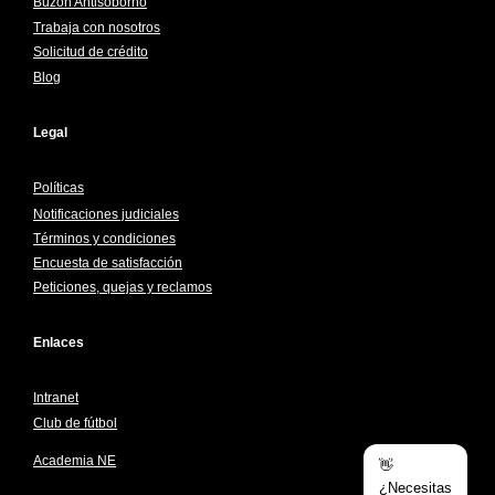
Buzón Antisoborno
Trabaja con nosotros
Solicitud de crédito
Blog
Legal
Políticas
Notificaciones judiciales
Términos y condiciones
Encuesta de satisfacción
Peticiones, quejas y reclamos
Enlaces
Intranet
Club de fútbol
Academia NE
👋
¿Necesitas