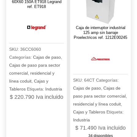
60X60 150A ET918 Legrand
cantidad
ref. ET918
ref.
ET905-
1
Caja de interruptor industrial
cantidad
125 amp sin barraje
Proelectricos ref. 1212E00245
SKU:
36CC6060
Categorías:
Cajas de paso
,
Cajas de paso para sector
comercial, residencial y
SKU:
64CT
Categorías:
línea coduit
,
Cajas y
Cajas de paso
,
Cajas de
Tableros
Etiqueta:
Industria
paso para sector comercial,
$
220.790
Iva incluido
residencial y línea coduit
,
Cajas y Tableros
Etiqueta:
Industria
$
71.490
Iva incluido
34 disponibles