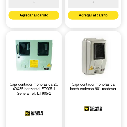
conduit
conduit
plastica-
plastica-
Agregar al carrito
Agregar al carrito
PVC
PVC
Pavco
Pavco
2400
octagonal
4X4
NTC
cm
979
NTC
ref.
979
2901042
ref.
cantidad
2901040
Caja contador monofásica 2C
Caja contador monofásica
cantidad
40X35 horizontal ET905-1
lonch codensa 901 modever
General ref. ET905-1