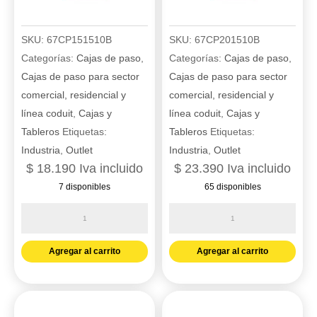
SKU:
67CP151510B
SKU:
67CP201510B
Categorías:
Cajas de paso
,
Categorías:
Cajas de paso
,
Cajas de paso para sector
Cajas de paso para sector
comercial, residencial y
comercial, residencial y
línea coduit
,
Cajas y
línea coduit
,
Cajas y
Tableros
Etiquetas:
Tableros
Etiquetas:
Industria
,
Outlet
Industria
,
Outlet
$
18.190
Iva incluido
$
23.390
Iva incluido
7 disponibles
65 disponibles
Caja
Caja
de
de
paso
paso
Agregar al carrito
Agregar al carrito
15X15X10
20X15X10
cm
cm
blanca
blanca