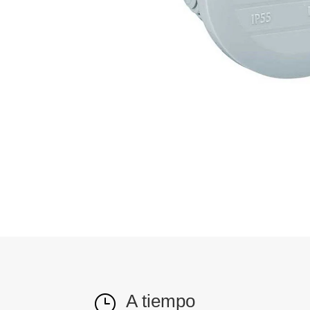
A tiempo
}