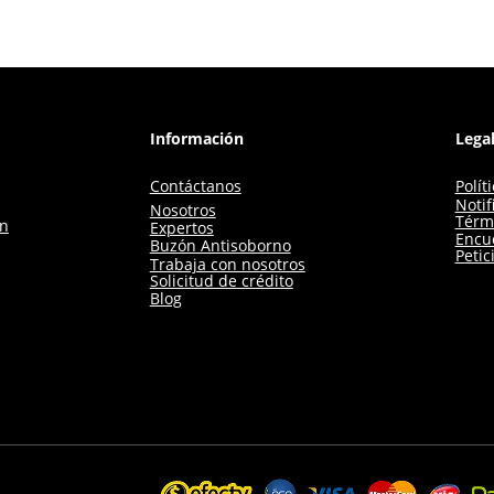
Información
Lega
Contáctanos
Polít
Notif
Nosotros
Térm
ón
Expertos
Encue
Buzón Antisoborno
Petic
Trabaja con nosotros
Solicitud de crédito
Blog