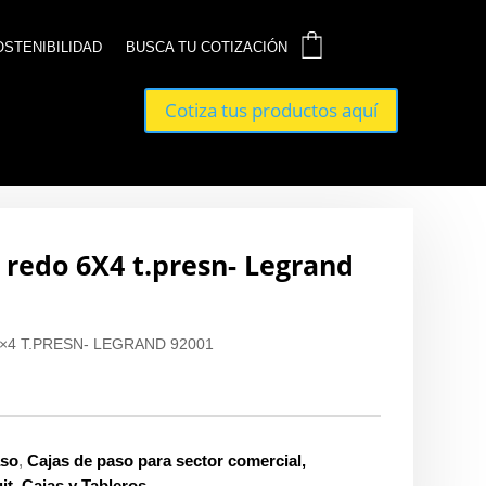
0
0
OSTENIBILIDAD
OSTENIBILIDAD
BUSCA TU COTIZACIÓN
BUSCA TU COTIZACIÓN
Cotiza tus productos aquí
Cotiza tus productos aquí
o redo 6X4 t.presn- Legrand
×4 T.PRESN- LEGRAND 92001
aso
,
Cajas de paso para sector comercial,
it
,
Cajas y Tableros