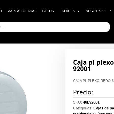
O
O
MARCAS ALIADAS
MARCAS ALIADAS
PAGOS
PAGOS
ENLACES
ENLACES
NOSOTROS
NOSOTROS
S
S
Caja pl plex
92001
CAJA PL PLEXO REDO 6
Precio:
SKU:
46L92001
Categorías:
Cajas de p
residencial y línea codu