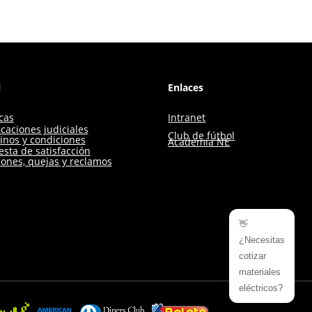
l
Enlaces
icas
Intranet
icaciones judiciales
Club de fútbol
inos y condiciones
Academia NE
sta de satisfacción
iones, quejas y reclamos
👋
¿Necesitas
cotizar
materiales
eléctricos?