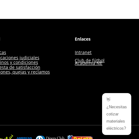
l
Enlaces
icas
Intranet
icaciones judiciales
Club de fútbol
inos y condiciones
Academia NE
sta de satisfacción
iones, quejas y reclamos
👋
¿Necesitas
cotizar
materiales
eléctricos?