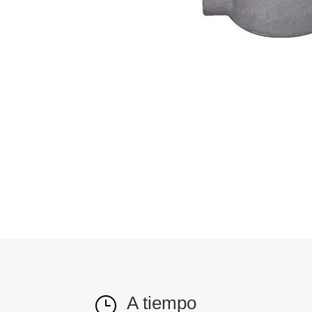
A tiempo
}