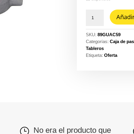
Caja
Añadir
guac
1.1/2AL
C1D1
SKU:
89GUAC59
ch
Categorías:
Caja de pas
Crouse
Tableros
hinds
Etiqueta:
Oferta
cantidad
No era el producto que
}