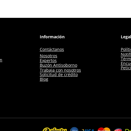
Información
Lega
Contáctanos
Polít
Notif
Nosotros
Térm
ón
Expertos
Encue
Buzón Antisoborno
Petic
Trabaja con nosotros
Solicitud de crédito
Blog