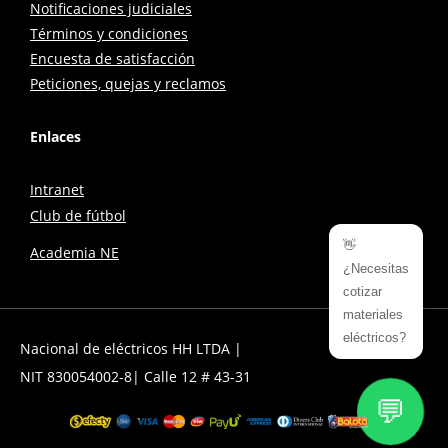
Notificaciones judiciales
Términos y condiciones
Encuesta de satisfacción
Peticiones, quejas y reclamos
Enlaces
Intranet
Club de fútbol
👋
Academia NE
¿Necesitas
cotizar
materiales
eléctricos?
Nacional de eléctricos HH LTDA |
NIT 830054002-8| Calle 12 # 43-31
💬