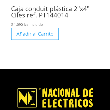
Caja conduit plástica 2″x4″
Ciles ref. PT144014
$
1.090
Iva incluido
Añadir al Carrito