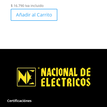
$
16.790
Iva incluido
Añadir al Carrito
Certificaciónes