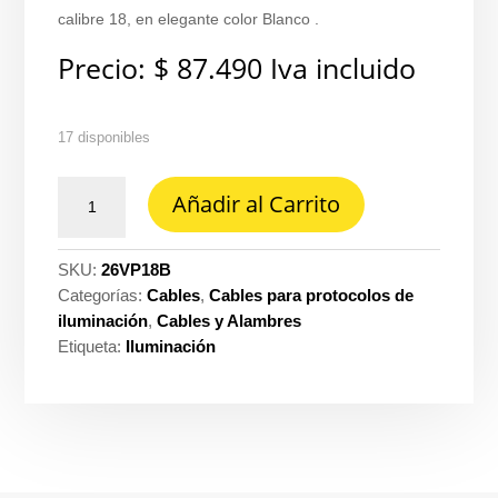
calibre 18, en elegante color Blanco .
Precio:
$
87.490
Iva incluido
17 disponibles
Cable
Añadir al Carrito
vehicular-
tffn
flex
SKU:
26VP18B
600V
Categorías:
Cables
,
Cables para protocolos de
Prysmian
iluminación
,
Cables y Alambres
-
Etiqueta:
Iluminación
Procables
18
blanco
ref.
31354001602R
cantidad