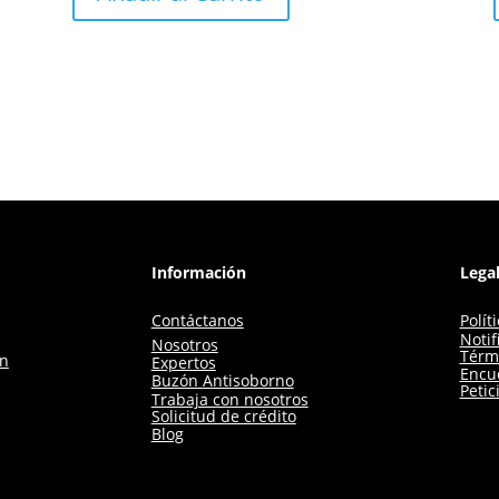
Información
Lega
Contáctanos
Polít
Notif
Nosotros
Térm
ón
Expertos
Encue
Buzón Antisoborno
Petic
Trabaja con nosotros
Solicitud de crédito
Blog