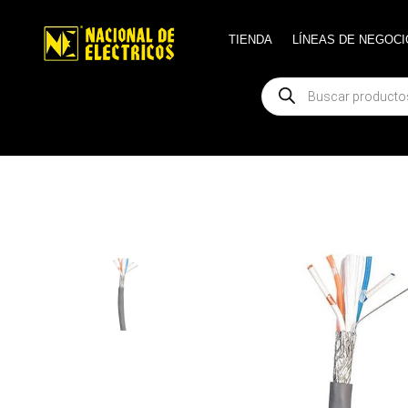
TIENDA
TIENDA
LÍNEAS DE NEGOCI
LÍNEAS DE NEGOCI
Búsqueda
Búsqueda
de
de
productos
productos