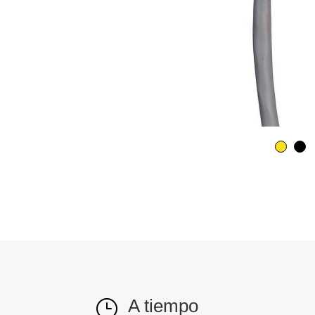
A tiempo
}