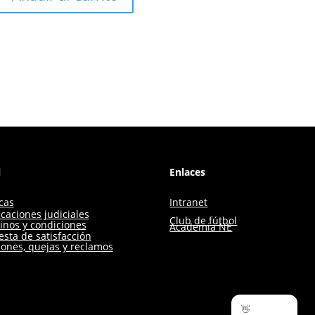
l
Enlaces
icas
Intranet
icaciones judiciales
Club de fútbol
inos y condiciones
Academia NE
sta de satisfacción
iones, quejas y reclamos
👋