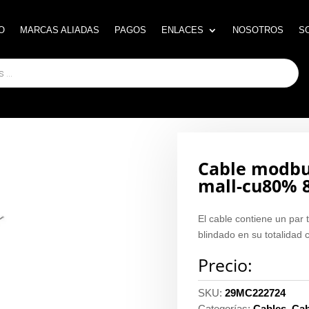
O
O
MARCAS ALIADAS
MARCAS ALIADAS
PAGOS
PAGOS
ENLACES
ENLACES
NOSOTROS
NOSOTROS
S
S
Cable modbus
mall-cu80% 8
El cable contiene un par 
blindado en su totalidad 
Precio:
SKU:
29MC222724
Categorías:
Cables
,
Cab