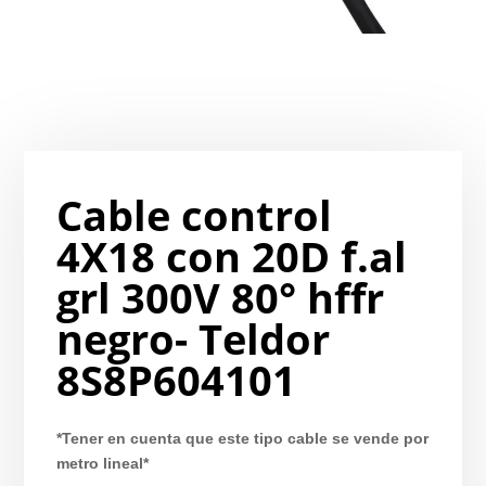
Cable control
4X18 con 20D f.al
grl 300V 80° hffr
negro- Teldor
8S8P604101
*Tener en cuenta que este tipo cable se vende por
metro lineal*