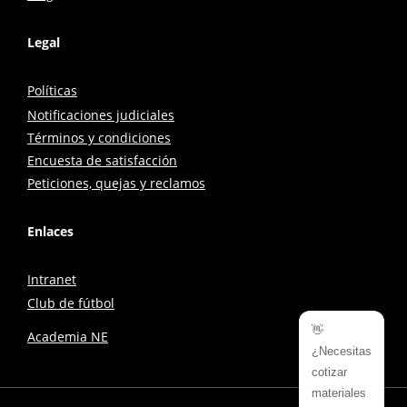
Legal
Políticas
Notificaciones judiciales
Términos y condiciones
Encuesta de satisfacción
Peticiones, quejas y reclamos
Enlaces
Intranet
Club de fútbol
👋
Academia NE
¿Necesitas
cotizar
materiales