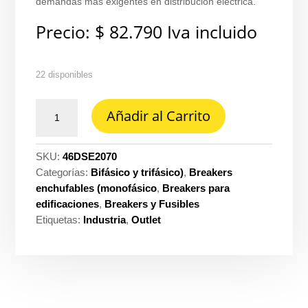
demandas más exigentes en distribución eléctrica.
Precio:
$
82.790
Iva incluido
22 disponibles
Breaker
Añadir al Carrito
dse
enchufable
2POLOS
SKU:
46DSE2070
70
Categorías:
Bifásico y trifásico)
,
Breakers
amperios
enchufables (monofásico
,
Breakers para
Legrand
edificaciones
,
Breakers y Fusibles
ref.
Etiquetas:
Industria
,
Outlet
DSE-
2070
cantidad