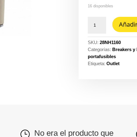
16 disponibles
Fusible
Añadir
NH1
160A
500V
SKU:
28NH1160
cantidad
Categorías:
Breakers y 
portafusibles
Etiqueta:
Outlet
No era el producto que
}