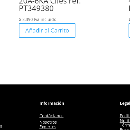
20A-6KA Ciles ref.
PT349380
$
8.390
Iva incluido
Añadir al Carrito
Información
Lega
Contáctanos
Polít
Notif
Nosotros
Térm
ón
Expertos
Encue