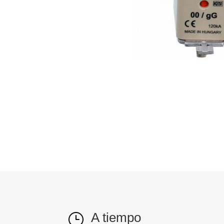
A tiempo
}