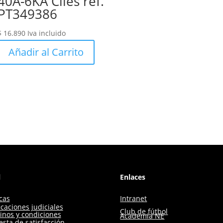
40A-6KA Ciles ref.
PT349386
$
16.890
Iva incluido
Añadir al Carrito
l
Enlaces
icas
Intranet
icaciones judiciales
Club de fútbol
inos y condiciones
Academia NE
sta de satisfacción