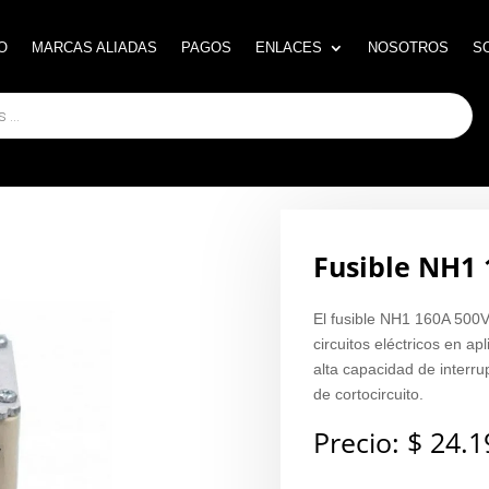
O
O
MARCAS ALIADAS
MARCAS ALIADAS
PAGOS
PAGOS
ENLACES
ENLACES
NOSOTROS
NOSOTROS
S
S
Fusible NH1 
El fusible NH1 160A 500V 
circuitos eléctricos en a
alta capacidad de interrup
de cortocircuito.
Precio:
$
24.1