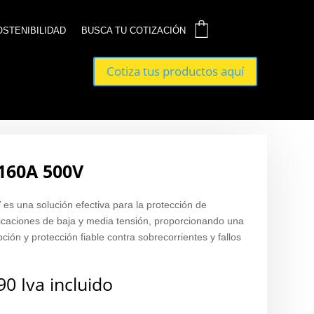
0
0
OSTENIBILIDAD
OSTENIBILIDAD
BUSCA TU COTIZACIÓN
BUSCA TU COTIZACIÓN
Cotiza tus productos aquí
Cotiza tus productos aquí
160A 500V
es una solución efectiva para la protección de
plicaciones de baja y media tensión, proporcionando una
ción y protección fiable contra sobrecorrientes y fallos
90
Iva incluido