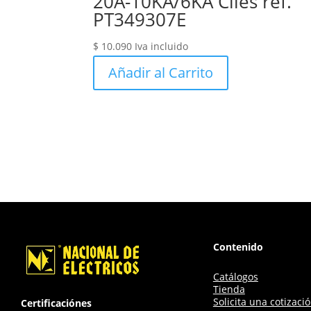
20A-10KA/6KA Ciles ref.
PT349307E
$
10.090
Iva incluido
Añadir al Carrito
Contenido
Catálogos
Tienda
Solicita una cotizaci
Certificaciónes