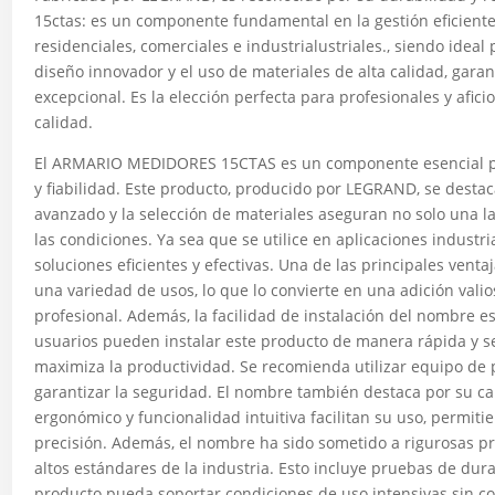
15ctas: es un componente fundamental en la gestión eficiente 
residenciales, comerciales e industrialustriales., siendo idea
diseño innovador y el uso de materiales de alta calidad, gar
excepcional. Es la elección perfecta para profesionales y afi
calidad.
El ARMARIO MEDIDORES 15CTAS es un componente esencial par
y fiabilidad. Este producto, producido por LEGRAND, se destac
avanzado y la selección de materiales aseguran no solo una 
las condiciones. Ya sea que se utilice en aplicaciones industr
soluciones eficientes y efectivas. Una de las principales vent
una variedad de usos, lo que lo convierte en una adición vali
profesional. Además, la facilidad de instalación del nombre e
usuarios pueden instalar este producto de manera rápida y se
maximiza la productividad. Se recomienda utilizar equipo de 
garantizar la seguridad. El nombre también destaca por su ca
ergonómico y funcionalidad intuitiva facilitan su uso, permiti
precisión. Además, el nombre ha sido sometido a rigurosas p
altos estándares de la industria. Esto incluye pruebas de dur
producto pueda soportar condiciones de uso intensivas sin 