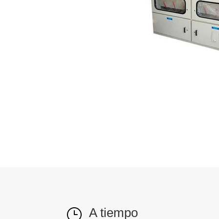
A tiempo
}