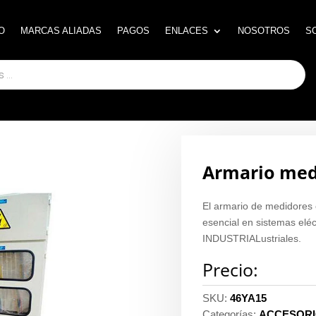
O
O
MARCAS ALIADAS
MARCAS ALIADAS
PAGOS
PAGOS
ENLACES
ENLACES
NOSOTROS
NOSOTROS
S
S
Armario med
El armario de medidores
esencial en sistemas eléc
INDUSTRIALustriales.
Precio:
SKU:
46YA15
Categorías:
ACCESORI