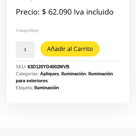
Precio:
$
62.090
Iva incluido
4 disponibles
Aplique
Añadir al Carrito
cardan
2H
17.9
SKU:
63D120YD4002MVB
cm
Categorías:
Apliques
,
Iluminación
,
Iluminación
ALU
para exteriores
s/bombillo
Etiqueta:
Iluminación
alicantei
blanco
tl
Tecnolite
ref.
120YD4002MVB
cantidad