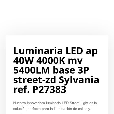
Luminaria LED ap
40W 4000K mv
5400LM base 3P
street-zd Sylvania
ref. P27383
Nuestra innovadora luminaria LED Street Light es la
solución perfecta para la iluminación de calles y