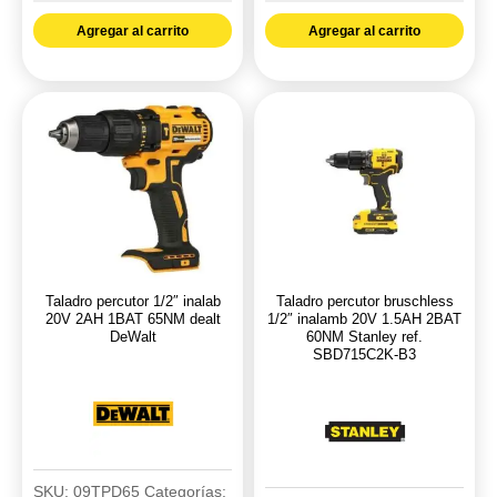
1/2"
1/2"
Agregar al carrito
Agregar al carrito
inalamb
600W
20V
Stanley
1.5AH
ref.
2BAT
SDH600-
50NM
B3
Stanley
cantidad
ref.
SCD700C2K-
B3
Taladro percutor 1/2″ inalab
Taladro percutor bruschless
cantidad
20V 2AH 1BAT 65NM dealt
1/2″ inalamb 20V 1.5AH 2BAT
DeWalt
60NM Stanley ref.
SBD715C2K-B3
SKU:
09TPD65
Categorías: