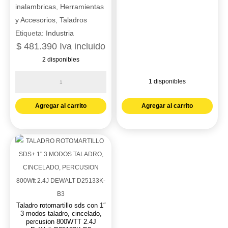
inalambricas
,
Herramientas
y Accesorios
,
Taladros
Etiqueta:
Industria
$
481.390
Iva incluido
2 disponibles
Taladro
1 disponibles
rotacion
Taladro
industrial
Agregar al carrito
Agregar al carrito
rotom
vvr
1/2
de
hamme
3/8”
cantidad
DeWalt
cantidad
Taladro rotomartillo sds con 1″
3 modos taladro, cincelado,
percusion 800WTT 2.4J