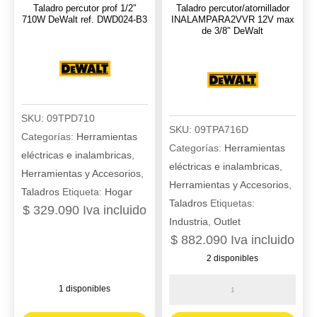
Taladro percutor prof 1/2″
Taladro percutor/atornillador
cantidad
ref.
710W DeWalt ref. DWD024-B3
INALAMPARA2VVR 12V max
SBD715C2K-
de 3/8″ DeWalt
B3
cantidad
SKU:
09TPD710
SKU:
09TPA716D
Categorías:
Herramientas
Categorías:
Herramientas
eléctricas e inalambricas
,
eléctricas e inalambricas
,
Herramientas y Accesorios
,
Herramientas y Accesorios
,
Taladros
Etiqueta:
Hogar
Taladros
Etiquetas:
$
329.090
Iva incluido
Industria
,
Outlet
$
882.090
Iva incluido
2 disponibles
Taladro
1 disponibles
percutor/atornillador
Taladro