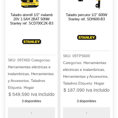
Taladro atornill 1/2″ inalamb
Taladro percutor 1/2″ 600W
20V 1.5AH 2BAT 50NM
Stanley ref. SDH600-B3
Stanley ref. SCD700C2K-B3
SKU:
09TPS600
SKU:
09TA50
Categorías:
Categorías:
Herramientas
Herramientas eléctricas e
eléctricas e inalambricas
,
inalambricas
,
Herramientas
Herramientas y Accesorios
,
y Accesorios
,
Taladros
Taladros
Etiqueta:
Hogar
Etiqueta:
Hogar
$
187.090
Iva incluido
$
549.590
Iva incluido
3 disponibles
3 disponibles
Taladro
Taladro
atornill
percutor