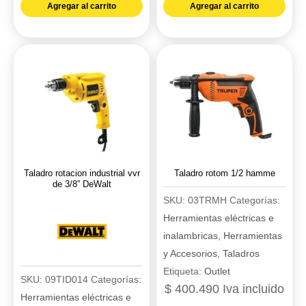
INALAMPARA2VVR
Agregar al carrito
Agregar al carrito
percutor
12V
prof
max
1/2"
de
710W
3/8"
DeWalt
DeWalt
ref.
cantidad
DWD024-
B3
cantidad
Taladro rotacion industrial vvr
Taladro rotom 1/2 hamme
de 3/8” DeWalt
SKU:
03TRMH
Categorías:
Herramientas eléctricas e
inalambricas
,
Herramientas
y Accesorios
,
Taladros
Etiqueta:
Outlet
SKU:
09TID014
Categorías:
$
400.490
Iva incluido
Herramientas eléctricas e