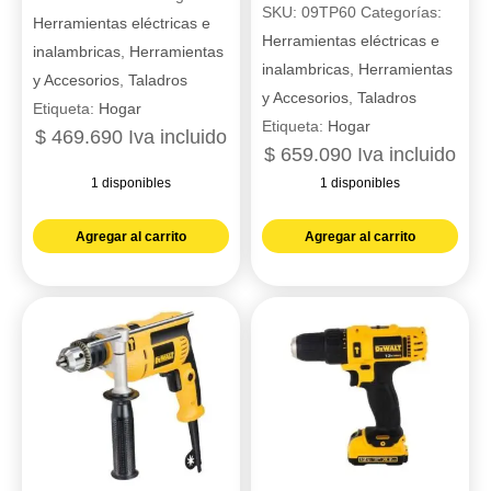
SKU:
09TP60
Categorías:
Herramientas eléctricas e
Herramientas eléctricas e
inalambricas
,
Herramientas
inalambricas
,
Herramientas
y Accesorios
,
Taladros
y Accesorios
,
Taladros
Etiqueta:
Hogar
Etiqueta:
Hogar
$
469.690
Iva incluido
$
659.090
Iva incluido
1 disponibles
1 disponibles
Taladro
Taladro
Agregar al carrito
Agregar al carrito
percutor
percutor
1/2"
bruschless
inalab
1/2"
20V
inalamb
2AH
20V
1BAT
1.5AH
65NM
2BAT
dealt
60NM
DeWalt
Stanley