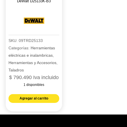
DeWalt D25133K-B3
SKU:
09TRD25133
Categorías:
Herramientas
eléctricas e inalambricas
,
Herramientas y Accesorios
,
Taladros
$
790.490
Iva incluido
1 disponibles
Taladro
Agregar al carrito
rotomartillo
sds
con
1"