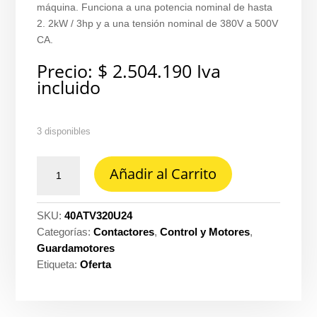
máquina. Funciona a una potencia nominal de hasta
2. 2kW / 3hp y a una tensión nominal de 380V a 500V
CA.
Precio:
$
2.504.190
Iva
incluido
3 disponibles
Variador
Añadir al Carrito
de
velocidad
ATV320
SKU:
40ATV320U24
Schneider
Categorías:
Contactores
,
Control y Motores
,
ref.
Guardamotores
2.2
Etiqueta:
Oferta
KW
/3
HP500