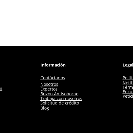
Información
Lega
Contáctanos
Polít
Notif
Nosotros
Térm
ón
Expertos
Encue
Buzón Antisoborno
Petic
Trabaja con nosotros
Solicitud de crédito
Blog