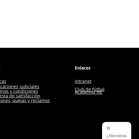
l
Enlaces
icas
Intranet
icaciones judiciales
Club de fútbol
inos y condiciones
Academia NE
sta de satisfacción
iones, quejas y reclamos
👋
¿Necesitas