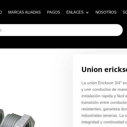
O
O
MARCAS ALIADAS
MARCAS ALIADAS
PAGOS
PAGOS
ENLACES
ENLACES
NOSOTROS
NOSOTROS
S
S
Union ericks
La unión Erickson 3/4″ ex
y unir conductos de mane
instalación rápida y fáci
transición entre conducto
resistentes, garantiza du
industriales severas. La
integridad y continuidad d