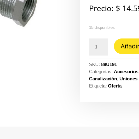
Precio:
$
14.5
15 disponibles
Union
Añadir
erickson
3/4
ext
SKU:
89U191
Crouse
Categorías:
Accesorios 
hinds
Canalización
,
Uniones 
cantidad
Etiqueta:
Oferta