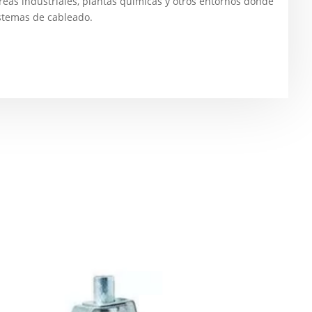
áreas industriales, plantas químicas y otros entornos donde
istemas de cableado.