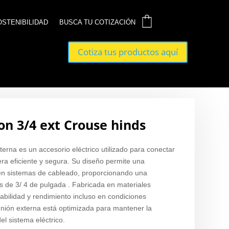
0
0
OSTENIBILIDAD
OSTENIBILIDAD
BUSCA TU COTIZACIÓN
BUSCA TU COTIZACIÓN
Cotiza tus productos aquí
Cotiza tus productos aquí
on 3/4 ext Crouse hinds
terna es un accesorio eléctrico utilizado para conectar
ra eficiente y segura. Su diseño permite una
l en sistemas de cableado, proporcionando una
s de 3/ 4 de pulgada . Fabricada en materiales
rabilidad y rendimiento incluso en condiciones
 unión externa está optimizada para mantener la
el sistema eléctrico.