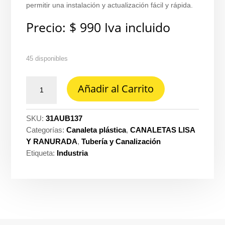
permitir una instalación y actualización fácil y rápida.
Precio:
$
990
Iva incluido
45 disponibles
Union
Añadir al Carrito
Dexson
13X7MM
blanca-
SKU:
31AUB137
Dexson
Categorías:
Canaleta plástica
,
CANALETAS LISA
DXN11036
Y RANURADA
,
Tubería y Canalización
cantidad
Etiqueta:
Industria