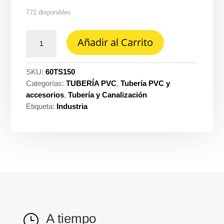
771 disponibles
Tubo
Añadir al Carrito
PVC
Pavco
SCH40
SKU:
60TS150
1.1/2''
Categorías:
TUBERÍA PVC
,
Tubería PVC y
X3
accesorios
,
Tubería y Canalización
metros
Etiqueta:
Industria
NTC
979
ref.
2907716
cantidad
A tiempo
}