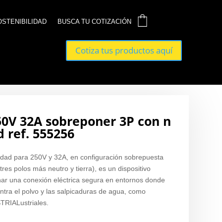
0
0
OSTENIBILIDAD
OSTENIBILIDAD
BUSCA TU COTIZACIÓN
BUSCA TU COTIZACIÓN
Cotiza tus productos aquí
Cotiza tus productos aquí
0V 32A sobreponer 3P con n
d ref. 555256
idad para 250V y 32A, en configuración sobrepuesta
res polos más neutro y tierra), es un dispositivo
ar una conexión eléctrica segura en entornos donde
ntra el polvo y las salpicaduras de agua, como
TRIALustriales.