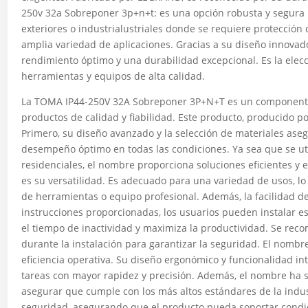
250v 32a Sobreponer 3p+n+t: es una opción robusta y segura 
exteriores o industrialustriales donde se requiere protección 
amplia variedad de aplicaciones. Gracias a su diseño innovado
rendimiento óptimo y una durabilidad excepcional. Es la elec
herramientas y equipos de alta calidad.
La TOMA IP44-250V 32A Sobreponer 3P+N+T es un componente 
productos de calidad y fiabilidad. Este producto, producido p
Primero, su diseño avanzado y la selección de materiales aseg
desempeño óptimo en todas las condiciones. Ya sea que se util
residenciales, el nombre proporciona soluciones eficientes y e
es su versatilidad. Es adecuado para una variedad de usos, lo 
de herramientas o equipo profesional. Además, la facilidad de
instrucciones proporcionadas, los usuarios pueden instalar e
el tiempo de inactividad y maximiza la productividad. Se rec
durante la instalación para garantizar la seguridad. El nomb
eficiencia operativa. Su diseño ergonómico y funcionalidad intu
tareas con mayor rapidez y precisión. Además, el nombre ha 
asegurar que cumple con los más altos estándares de la indust
seguridad, asegurando que el producto pueda soportar condic