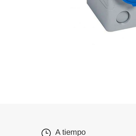
A tiempo
}