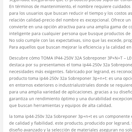
En términos de mantenimiento, el nombre requiere cuidados m
para los usuarios que buscan reducir el tiempo y los costos a
relación calidad-precio del nombre es excepcional. Ofrece un 
convierte en una opción atractiva para una amplia gama de 
inteligente para cualquier persona que busque productos de 
No solo cumple con las expectativas, sino que las excede, pro
Para aquellos que buscan mejorar la eficiencia y la calidad e
Descubre cómo TOMA IP44-250V 32A Sobreponer 3P+N+T – LEG
destaca por su presentamos el toma ip44-250v 32a Sobreponer
necesidades más exigentes. fabricado por legrand, es reconoc
producto toma ip44-250v 32a Sobreponer 3p+n+t: es una opció
en entornos exteriores o industrialustriales donde se requiere
para una amplia variedad de aplicaciones. gracias a su diseño
garantiza un rendimiento óptimo y una durabilidad excepcional
que buscan herramientas y equipos de alta calidad.
la toma ip44-250v 32a Sobreponer 3p+n+t es un componente e
de calidad y fiabilidad. este producto, producido por legrand,
diseño avanzado y la selección de materiales aseguran no so