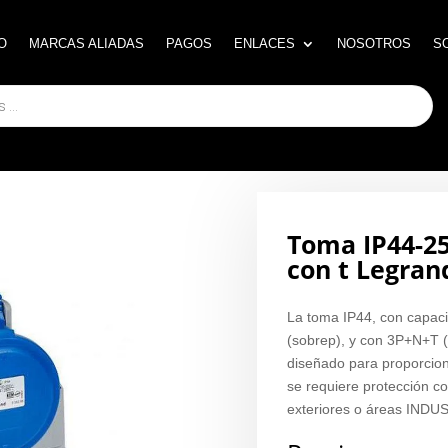
O
O
MARCAS ALIADAS
MARCAS ALIADAS
PAGOS
PAGOS
ENLACES
ENLACES
NOSOTROS
NOSOTROS
S
S
Toma IP44-25
con t Legran
La toma IP44, con capac
(sobrep), y con 3P+N+T (t
diseñado para proporcion
se requiere protección co
exteriores o áreas INDUS