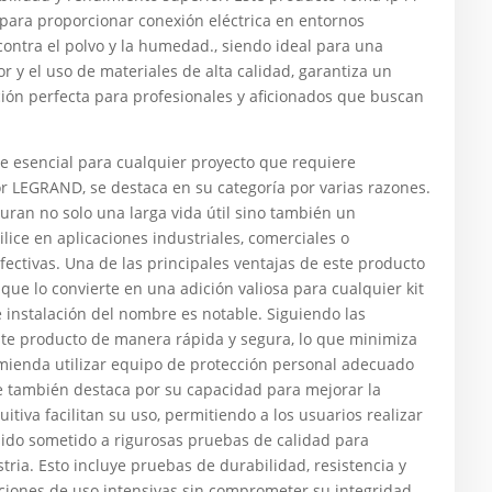
para proporcionar conexión eléctrica en entornos
contra el polvo y la humedad., siendo ideal para una
r y el uso de materiales de alta calidad, garantiza un
ción perfecta para profesionales y aficionados que buscan
esencial para cualquier proyecto que requiere
or LEGRAND, se destaca en su categoría por varias razones.
uran no solo una larga vida útil sino también un
ice en aplicaciones industriales, comerciales o
fectivas. Una de las principales ventajas de este producto
que lo convierte en una adición valiosa para cualquier kit
 instalación del nombre es notable. Siguiendo las
ste producto de manera rápida y segura, lo que minimiza
omienda utilizar equipo de protección personal adecuado
re también destaca por su capacidad para mejorar la
itiva facilitan su uso, permitiendo a los usuarios realizar
sido sometido a rigurosas pruebas de calidad para
ria. Esto incluye pruebas de durabilidad, resistencia y
iones de uso intensivas sin comprometer su integridad.