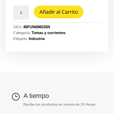
Toma
Añadir al Carrito
futura
gfci
20A
SKU:
46FUN686535N
negro
Categoría:
Tomas y corrientes
-
Etiqueta:
Industria
Legrand
686535N
cantidad
A tiempo
}
Recibe tus productos en menos de 24 Horas