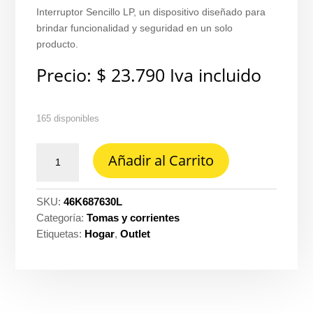
Interruptor Sencillo LP, un dispositivo diseñado para
brindar funcionalidad y seguridad en un solo
producto.
Precio:
$
23.790
Iva incluido
165 disponibles
Toma
Añadir al Carrito
2
polos
con
SKU:
46K687630L
tierra
Categoría:
Tomas y corrientes
con
Etiquetas:
Hogar
,
Outlet
interruptor
sencillo
lp
pro
clickme