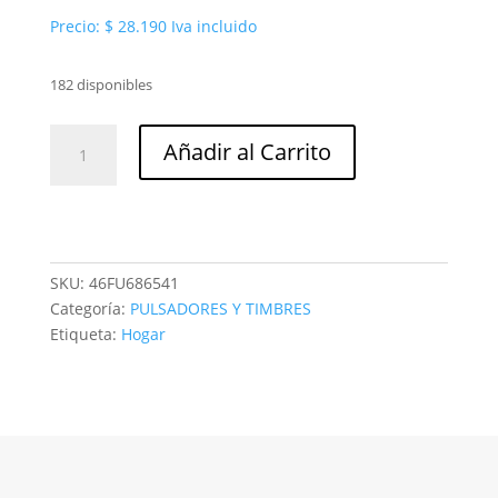
Precio:
$
28.190
Iva incluido
182 disponibles
Timbre
Añadir al Carrito
futura
chicharra
blanco
Legrand
ref.
SKU:
46FU686541
686541
Categoría:
PULSADORES Y TIMBRES
cantidad
Etiqueta:
Hogar