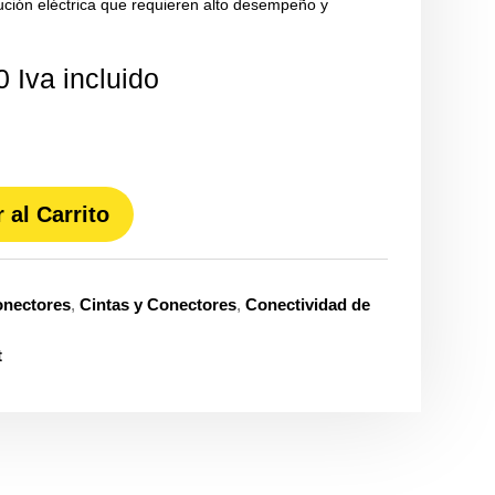
bución eléctrica que requieren alto desempeño y
0
Iva incluido
 al Carrito
onectores
,
Cintas y Conectores
,
Conectividad de
t