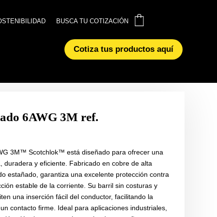
0
0
OSTENIBILIDAD
OSTENIBILIDAD
BUSCA TU COTIZACIÓN
BUSCA TU COTIZACIÓN
Cotiza tus productos aquí
Cotiza tus productos aquí
ñado 6AWG 3M ref.
AWG 3M™ Scotchlok™ está diseñado para ofrecer una
, duradera y eficiente. Fabricado en cobre de alta
o estañado, garantiza una excelente protección contra
ión estable de la corriente. Su barril sin costuras y
en una inserción fácil del conductor, facilitando la
un contacto firme. Ideal para aplicaciones industriales,