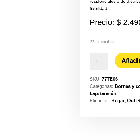
residenciales o de distri
fiabilidad.
Precio:
$
2.49
22 disponibles
Terminal
Añadir
estañado
6AWG
3M
SKU:
77TE06
ref.
Categorías:
Bornas y c
80610033211
baja tensión
cantidad
Etiquetas:
Hogar
,
Outle