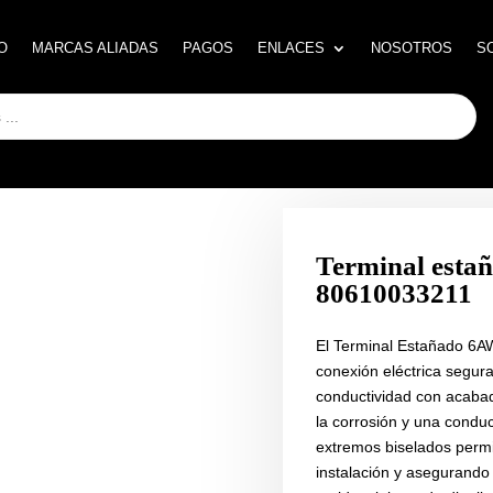
O
O
MARCAS ALIADAS
MARCAS ALIADAS
PAGOS
PAGOS
ENLACES
ENLACES
NOSOTROS
NOSOTROS
S
S
Terminal esta
80610033211
El Terminal Estañado 6
conexión eléctrica segura
conductividad con acabad
la corrosión y una conducc
extremos biselados permit
instalación y asegurando 