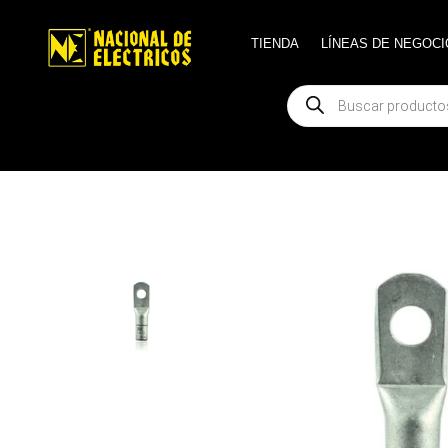
TIENDA
TIENDA
LÍNEAS DE NEGOCI
LÍNEAS DE NEGOCI
Búsqueda
Búsqueda
de
de
productos
productos