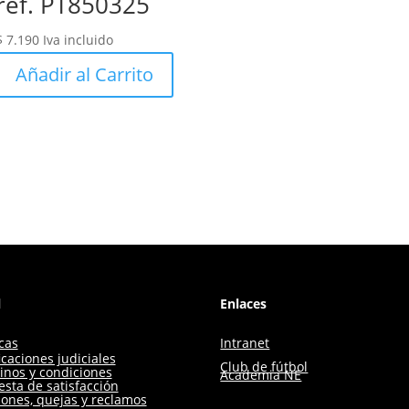
ref. PT850325
$
7.190
Iva incluido
Añadir al Carrito
l
Enlaces
icas
Intranet
icaciones judiciales
Club de fútbol
inos y condiciones
Academia NE
sta de satisfacción
iones, quejas y reclamos