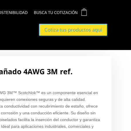
0
0
OSTENIBILIDAD
OSTENIBILIDAD
BUSCA TU COTIZACIÓN
BUSCA TU COTIZACIÓN
Cotiza tus productos aquí
Cotiza tus productos aquí
tañado 4AWG 3M ref.
 AWG 3M™ Scotchlok™ es un componente esencial en
equieren conexiones seguras y de alta calidad.
ta conductividad con recubrimiento de estaño, ofrece
a corrosión y una conducción eficiente. Su diseño sin
iselados facilita la inserción del conductor y garantiza
 Ideal para aplicaciones industriales, comerciales y