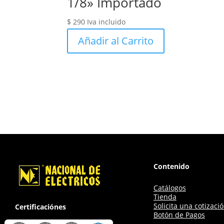
1/8» Importado
$
290
Iva incluido
Añadir al Carrito
Contenido
Catálogos
Tienda
Solicita una cotizaci
Certificaciónes
Botón de Pagos