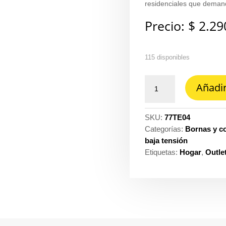
residenciales que demand
Precio:
$
2.29
115 disponibles
Terminal
Añadir
estañado
4AWG
3M
SKU:
77TE04
ref.
Categorías:
Bornas y c
80610033245
baja tensión
cantidad
Etiquetas:
Hogar
,
Outle