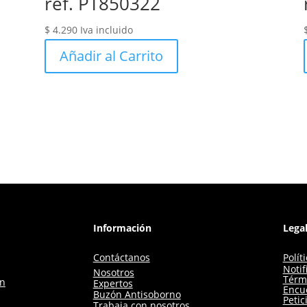
ref. PT850322
$
4.290
Iva incluido
Añadir al Carrito
Información
Lega
Contáctanos
Polít
Notif
Nosotros
Térm
ón
Expertos
Encue
Buzón Antisoborno
Petic
Trabaja con nosotros