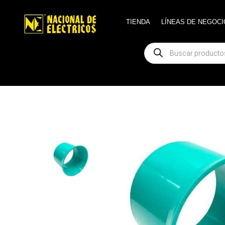
TIENDA
TIENDA
LÍNEAS DE NEGOCI
LÍNEAS DE NEGOCI
Búsqueda
Búsqueda
de
de
productos
productos