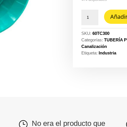
Terminal
Añadir
campana
3''
liso
SKU:
60TC300
Pavco
Categorías:
TUBERÍA 
ref.
Canalización
2900834
Etiqueta:
Industria
cantidad
No era el producto que
}