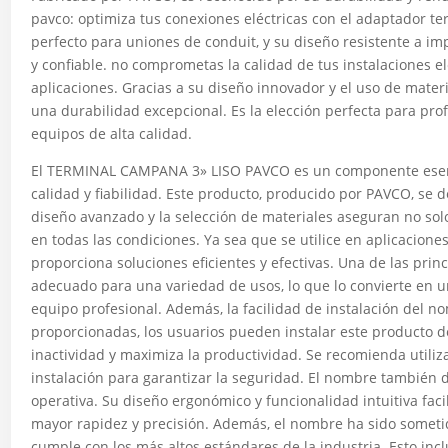
pavco: optimiza tus conexiones eléctricas con el adaptador te
perfecto para uniones de conduit, y su diseño resistente a 
y confiable. no comprometas la calidad de tus instalaciones el
aplicaciones. Gracias a su diseño innovador y el uso de mater
una durabilidad excepcional. Es la elección perfecta para pr
equipos de alta calidad.
El TERMINAL CAMPANA 3» LISO PAVCO es un componente esenci
calidad y fiabilidad. Este producto, producido por PAVCO, se d
diseño avanzado y la selección de materiales aseguran no so
en todas las condiciones. Ya sea que se utilice en aplicacione
proporciona soluciones eficientes y efectivas. Una de las princ
adecuado para una variedad de usos, lo que lo convierte en u
equipo profesional. Además, la facilidad de instalación del n
proporcionadas, los usuarios pueden instalar este producto d
inactividad y maximiza la productividad. Se recomienda utili
instalación para garantizar la seguridad. El nombre también d
operativa. Su diseño ergonómico y funcionalidad intuitiva faci
mayor rapidez y precisión. Además, el nombre ha sido someti
cumple con los más altos estándares de la industria. Esto inc