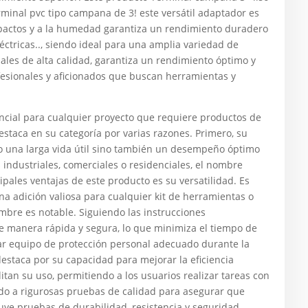
rminal pvc tipo campana de 3! este versátil adaptador es
impactos y a la humedad garantiza un rendimiento duradero
éctricas.., siendo ideal para una amplia variedad de
iales de alta calidad, garantiza un rendimiento óptimo y
ofesionales y aficionados que buscan herramientas y
al para cualquier proyecto que requiere productos de
estaca en su categoría por varias razones. Primero, su
lo una larga vida útil sino también un desempeño óptimo
s industriales, comerciales o residenciales, el nombre
ipales ventajas de este producto es su versatilidad. Es
na adición valiosa para cualquier kit de herramientas o
ombre es notable. Siguiendo las instrucciones
e manera rápida y segura, lo que minimiza el tiempo de
zar equipo de protección personal adecuado durante la
estaca por su capacidad para mejorar la eficiencia
litan su uso, permitiendo a los usuarios realizar tareas con
do a rigurosas pruebas de calidad para asegurar que
luye pruebas de durabilidad, resistencia y seguridad,