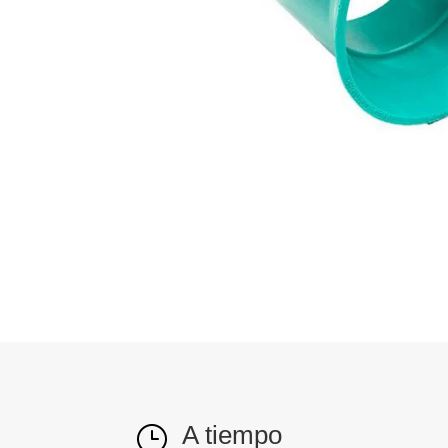
A tiempo
}