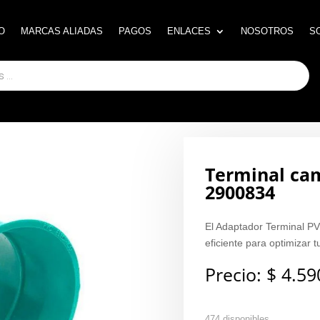
O
O
MARCAS ALIADAS
MARCAS ALIADAS
PAGOS
PAGOS
ENLACES
ENLACES
NOSOTROS
NOSOTROS
S
S
Terminal cam
2900834
El Adaptador Terminal P
eficiente para optimizar t
Precio:
$
4.59
474 disponibles