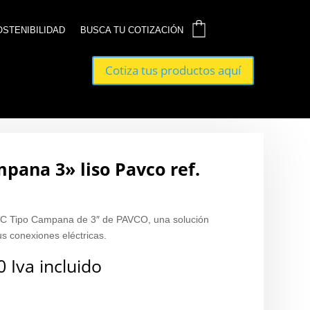
0
0
OSTENIBILIDAD
OSTENIBILIDAD
BUSCA TU COTIZACIÓN
BUSCA TU COTIZACIÓN
Cotiza tus productos aquí
Cotiza tus productos aquí
pana 3» liso Pavco ref.
VC Tipo Campana de 3″ de PAVCO, una solución
us conexiones eléctricas.
0
Iva incluido