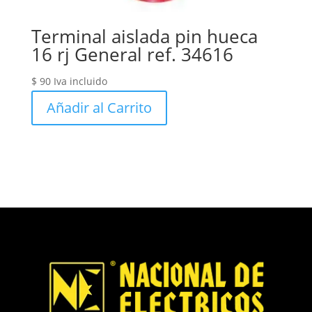
Terminal aislada pin hueca
16 rj General ref. 34616
$
90
Iva incluido
Añadir al Carrito