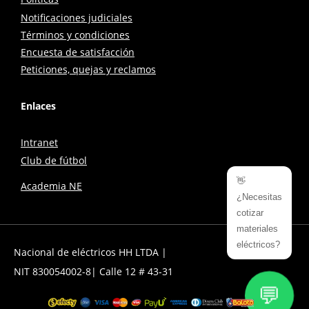
Notificaciones judiciales
Términos y condiciones
Encuesta de satisfacción
Peticiones, quejas y reclamos
Enlaces
Intranet
Club de fútbol
👋
Academia NE
¿Necesitas
cotizar
materiales
eléctricos?
Nacional de eléctricos HH LTDA |
NIT 830054002-8| Calle 12 # 43-31
💬