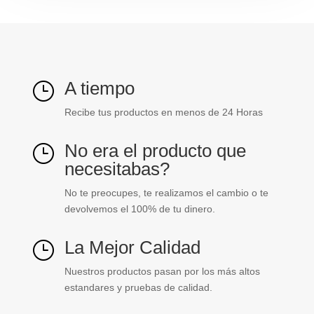
27.7
45.7
MM
p.cinta
ref.
A tiempo
}
LE000003794
cantidad
Recibe tus productos en menos de 24 Horas
No era el producto que
}
necesitabas?
No te preocupes, te realizamos el cambio o te
devolvemos el 100% de tu dinero.
La Mejor Calidad
}
Nuestros productos pasan por los más altos
estandares y pruebas de calidad.