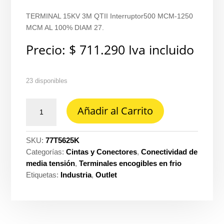
TERMINAL 15KV 3M QTII Interruptor500 MCM-1250
MCM AL 100% DIAM 27.
Precio:
$
711.290
Iva incluido
23 disponibles
Terminal
Añadir al Carrito
15KV
3M
qtii
SKU:
77T5625K
INTERRUPTOR500
Categorías:
Cintas y Conectores
,
Conectividad de
mcm-
media tensión
,
Terminales encogibles en frio
1250
Etiquetas:
Industria
,
Outlet
mcm
al
100%
diam