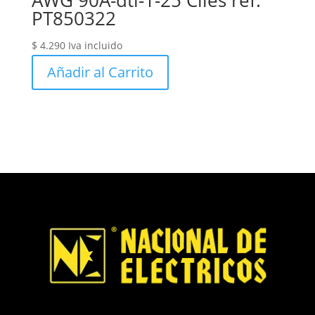
AWG 90A-dtl-1-25 Ciles ref.
PT850322
$
4.290
Iva incluido
Añadir al Carrito