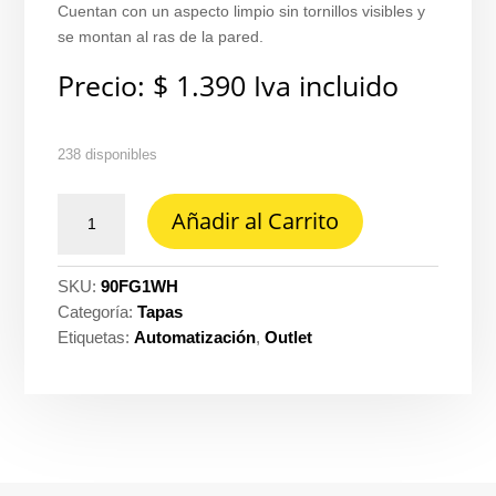
Cuentan con un aspecto limpio sin tornillos visibles y
se montan al ras de la pared.
Precio:
$
1.390
Iva incluido
238 disponibles
Tapa
Añadir al Carrito
para
pared
de
SKU:
90FG1WH
1
Categoría:
Tapas
posicion
Etiquetas:
Automatización
,
Outlet
de
presion-
Lutron
fg-
1-
wh