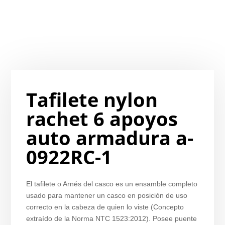
Tafilete nylon
rachet 6 apoyos
auto armadura a-
0922RC-1
El tafilete o Arnés del casco es un ensamble completo
usado para mantener un casco en posición de uso
correcto en la cabeza de quien lo viste (Concepto
extraído de la Norma NTC 1523:2012). Posee puente