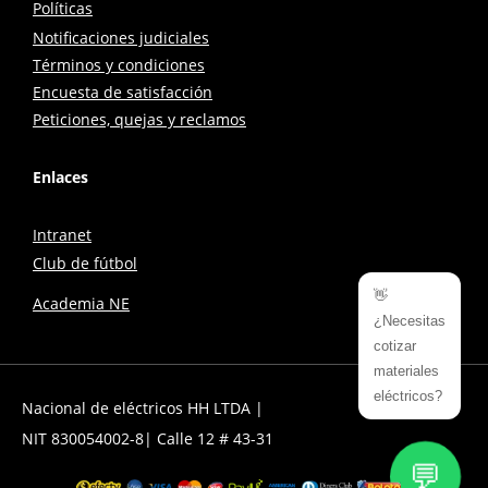
Políticas
Notificaciones judiciales
Términos y condiciones
Encuesta de satisfacción
Peticiones, quejas y reclamos
Enlaces
Intranet
Club de fútbol
👋
Academia NE
¿Necesitas
cotizar
materiales
eléctricos?
Nacional de eléctricos HH LTDA |
NIT 830054002-8| Calle 12 # 43-31
💬