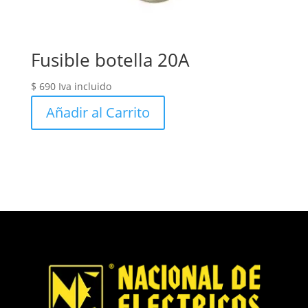
Fusible botella 20A
$
690
Iva incluido
Añadir al Carrito