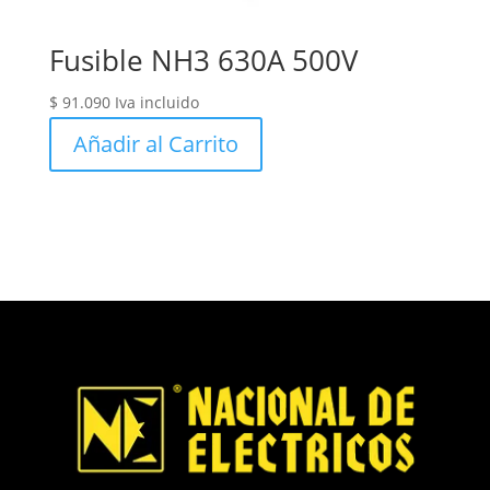
Fusible NH3 630A 500V
$
91.090
Iva incluido
Añadir al Carrito