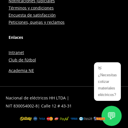
Notificaciones judiciales
Términos y condiciones
Encuesta de satisfacción
Peticiones, quejas y reclamos
Enlaces
Intranet
Club de fútbol
👋
Academia NE
¿Necesitas
cotizar
materiales
eléctricos?
Nacional de eléctricos HH LTDA |
NIT 830054002-8| Calle 12 # 43-31
💬