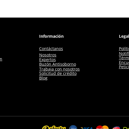
Información
Lega
Contáctanos
Polít
Notif
Nosotros
Térm
ón
Expertos
Encue
Buzón Antisoborno
Petic
Trabaja con nosotros
Solicitud de crédito
Blog