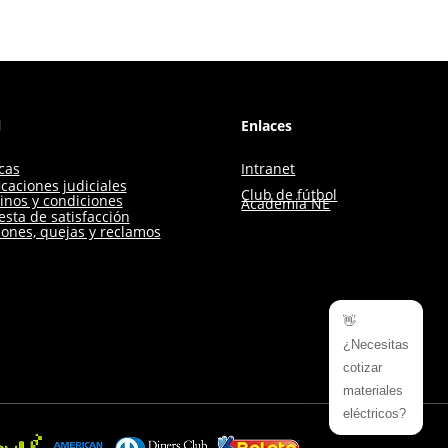
l
Enlaces
icas
Intranet
icaciones judiciales
Club de fútbol
inos y condiciones
Academia NE
sta de satisfacción
iones, quejas y reclamos
👋
¿Necesitas
cotizar
materiales
eléctricos?