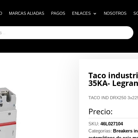
O
O
MARCAS ALIADAS
MARCAS ALIADAS
PAGOS
PAGOS
ENLACES
ENLACES
NOSOTROS
NOSOTROS
S
S
Taco industr
35KA- Legra
TACO IND DRX250 3x22
Precio:
SKU:
46L027104
Categorías:
Breakers in
automáticos de caja m