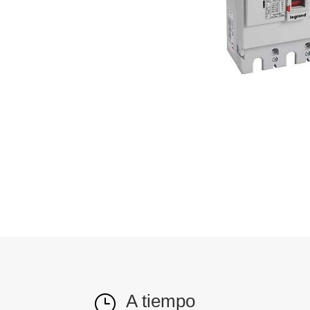
A tiempo
}