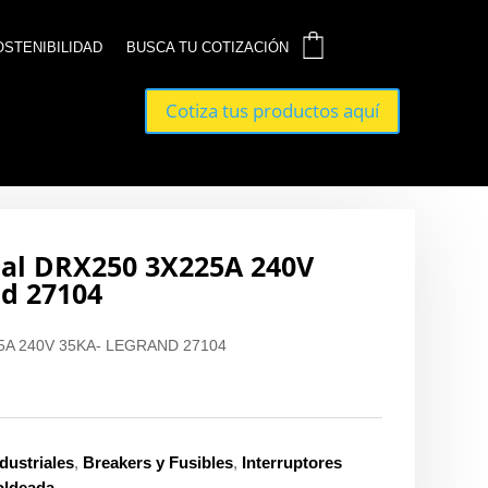
0
0
OSTENIBILIDAD
OSTENIBILIDAD
BUSCA TU COTIZACIÓN
BUSCA TU COTIZACIÓN
Cotiza tus productos aquí
Cotiza tus productos aquí
ial DRX250 3X225A 240V
nd 27104
5A 240V 35KA- LEGRAND 27104
dustriales
,
Breakers y Fusibles
,
Interruptores
oldeada