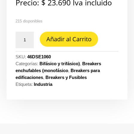
Precio:
$
23.690
Iva incluido
215 disponibles
Taco
Añadir al Carrito
enchufable
dse
1X60A
SKU:
46DSE1060
lx
Categorías:
Bifásico y trifásico)
,
Breakers
Legrand
enchufables (monofásico
,
Breakers para
ref.
edificaciones
,
Breakers y Fusibles
DSE-
Etiqueta:
Industria
1060
cantidad