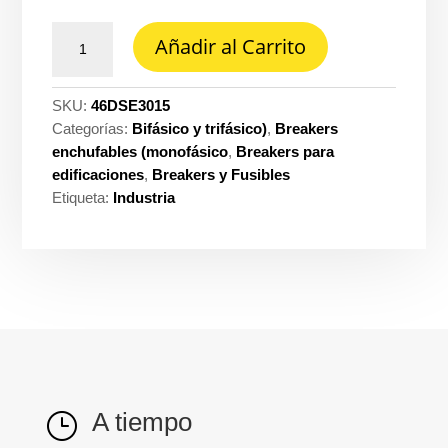
Taco
Añadir al Carrito
enchufable
dse
3X15A
SKU:
46DSE3015
lx-
Categorías:
Bifásico y trifásico)
,
Breakers
Legrand
enchufables (monofásico
,
Breakers para
dse-
edificaciones
,
Breakers y Fusibles
3015
Etiqueta:
Industria
cantidad
A tiempo
}