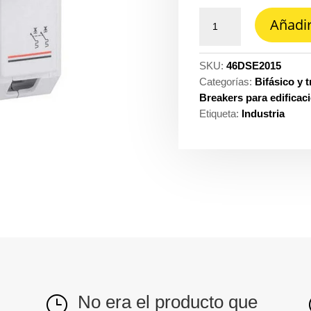
Taco
Añadir
enchufable
dse
2X15A
SKU:
46DSE2015
lx-
Categorías:
Bifásico y t
Legrand
Breakers para edificac
dse-
Etiqueta:
Industria
2015
cantidad
No era el producto que
}