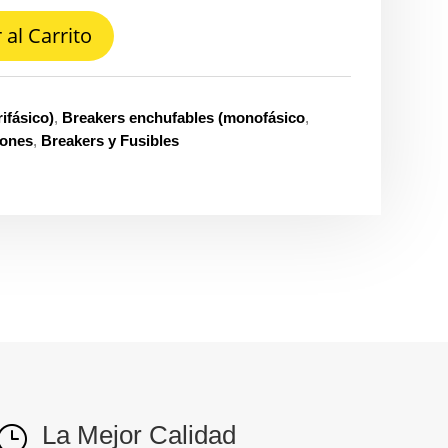
 al Carrito
rifásico)
,
Breakers enchufables (monofásico
,
iones
,
Breakers y Fusibles
La Mejor Calidad
}