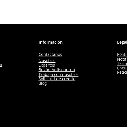
Información
Lega
Contáctanos
Polít
Notif
Nosotros
Térm
ón
Expertos
Encue
Buzón Antisoborno
Petic
Trabaja con nosotros
Solicitud de crédito
Blog