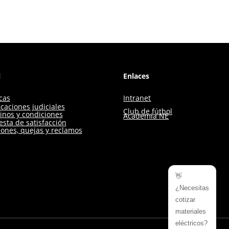
l
Enlaces
icas
Intranet
icaciones judiciales
Club de fútbol
inos y condiciones
Academia NE
sta de satisfacción
iones, quejas y reclamos
👋
¿Necesitas
cotizar
materiales
eléctricos?