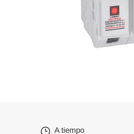
A tiempo
}