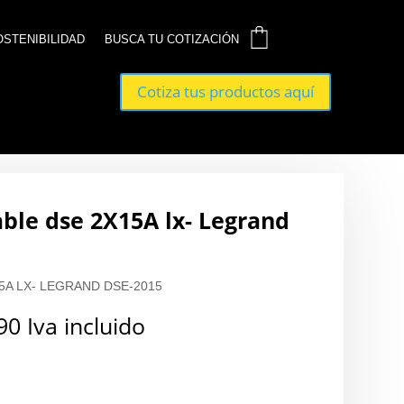
0
0
OSTENIBILIDAD
OSTENIBILIDAD
BUSCA TU COTIZACIÓN
BUSCA TU COTIZACIÓN
Cotiza tus productos aquí
Cotiza tus productos aquí
ble dse 2X15A lx- Legrand
5A LX- LEGRAND DSE-2015
90
Iva incluido