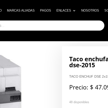
O
O
MARCAS ALIADAS
MARCAS ALIADAS
PAGOS
PAGOS
ENLACES
ENLACES
NOSOTROS
NOSOTROS
S
S
Taco enchufa
dse-2015
TACO ENCHUF DSE 2x1
Precio:
$
47.0
48 disponibles