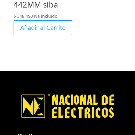
442MM siba
$
348.490
Iva incluido
Añadir al Carrito