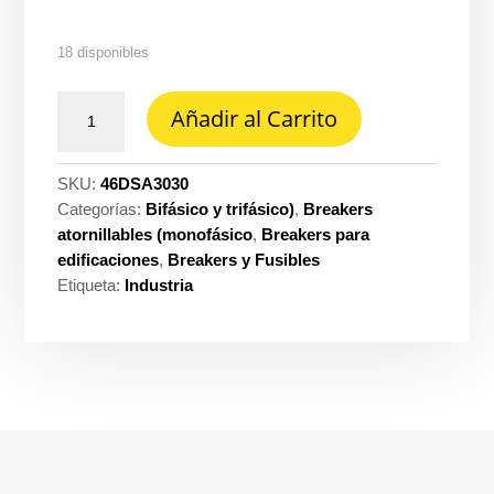
18 disponibles
Taco
Añadir al Carrito
dsa
sobreponer
3X30A
SKU:
46DSA3030
lx-
Categorías:
Bifásico y trifásico)
,
Breakers
Legrand
atornillables (monofásico
,
Breakers para
dsa-
edificaciones
,
Breakers y Fusibles
3030
Etiqueta:
Industria
cantidad