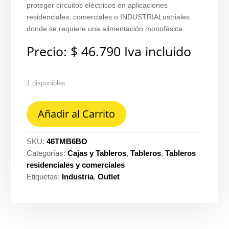
proteger circuitos eléctricos en aplicaciones
residenciales, comerciales o INDUSTRIALustriales
donde se requiere una alimentación monofásica.
Precio:
$
46.790
Iva incluido
1 disponibles
Tablero
Añadir al Carrito
Legrand
monofásica
CU/al
SKU:
46TMB6BO
50A
Categorías:
Cajas y Tableros
,
Tableros
,
Tableros
127V
residenciales y comerciales
tmrb-
Etiquetas:
Industria
,
Outlet
6
ref.
TMRB-
6BO