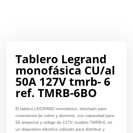
Tablero Legrand
monofásica CU/al
50A 127V tmrb- 6
ref. TMRB-6BO
El tablero LEGRAND monofásico, diseñado para
conexiones de cobre y aluminio, con capacidad para
50 amperios y voltaje de 127V, modelo TMRB-6, es
un dispositivo eléctrico utilizado para distribuir y