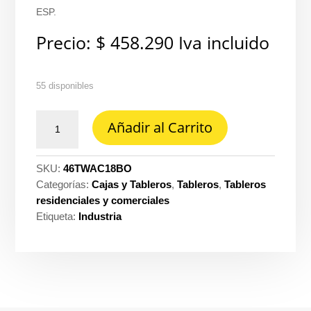
ESP.
Precio:
$
458.290
Iva incluido
55 disponibles
Tablero
Añadir al Carrito
leg
trifasico
CU/al
SKU:
46TWAC18BO
150A
Categorías:
Cajas y Tableros
,
Tableros
,
Tableros
220V
residenciales y comerciales
twrac-
Etiqueta:
Industria
18
esp.tot
Legrand
ref.
TWRAC-
18BO