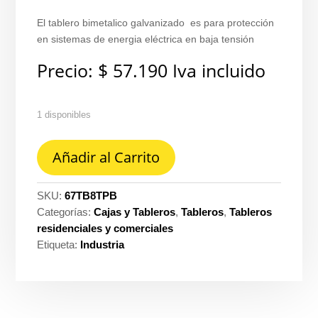
El tablero bimetalico galvanizado es para protección
en sistemas de energia eléctrica en baja tensión
Precio:
$
57.190
Iva incluido
1 disponibles
Tablero
Añadir al Carrito
bimetalico
galvanizado
t.plástica
SKU:
67TB8TPB
08
Categorías:
Cajas y Tableros
,
Tableros
,
Tableros
ctos
residenciales y comerciales
2
Etiqueta:
Industria
fases
85
amp
Tercol