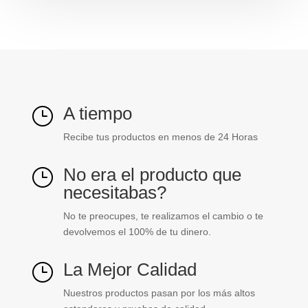
pta
Schneider
ref.
ZA000611049
cantidad
A tiempo
}
Recibe tus productos en menos de 24 Horas
No era el producto que
}
necesitabas?
No te preocupes, te realizamos el cambio o te
devolvemos el 100% de tu dinero.
La Mejor Calidad
}
Nuestros productos pasan por los más altos