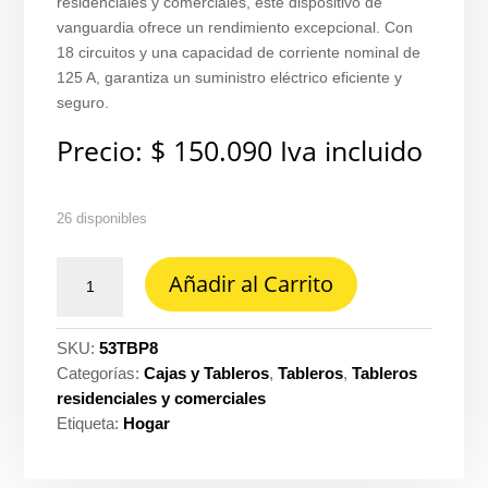
residenciales y comerciales, este dispositivo de
vanguardia ofrece un rendimiento excepcional. Con
18 circuitos y una capacidad de corriente nominal de
125 A, garantiza un suministro eléctrico eficiente y
seguro.
Precio:
$
150.090
Iva incluido
26 disponibles
Tablero
Añadir al Carrito
bifasico
CU/al
125A
SKU:
53TBP8
240V
Categorías:
Cajas y Tableros
,
Tableros
,
Tableros
tq-
residenciales y comerciales
cp-
Etiqueta:
Hogar
8
con