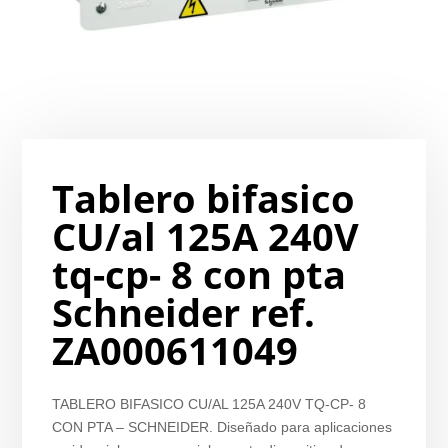
Tablero bifasico
CU/al 125A 240V
tq-cp- 8 con pta
Schneider ref.
ZA000611049
TABLERO BIFASICO CU/AL 125A 240V TQ-CP- 8
CON PTA – SCHNEIDER. Diseñado para aplicaciones