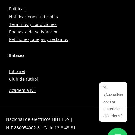
Políticas
Notificaciones judiciales
Términos y condiciones
Encuesta de satisfacción
Peticiones, quejas y reclamos
Enlaces
Intranet
Club de fútbol
👋
Academia NE
¿Necesitas
cotizar
materiales
eléctricos?
Nacional de eléctricos HH LTDA |
NIT 830054002-8| Calle 12 # 43-31