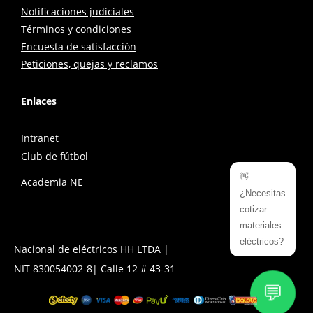
Notificaciones judiciales
Términos y condiciones
Encuesta de satisfacción
Peticiones, quejas y reclamos
Enlaces
Intranet
Club de fútbol
👋
Academia NE
¿Necesitas
cotizar
materiales
eléctricos?
Nacional de eléctricos HH LTDA |
NIT 830054002-8| Calle 12 # 43-31
💬