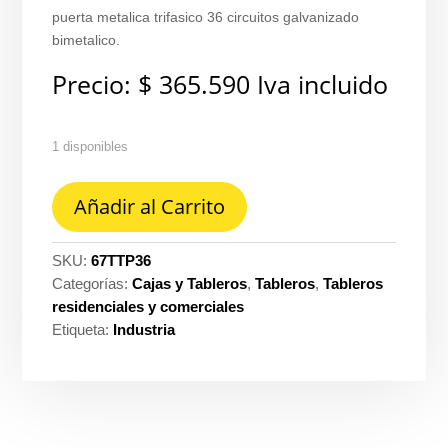
puerta metalica trifasico 36 circuitos galvanizado
bimetalico.
Precio:
$
365.590
Iva incluido
1 disponibles
Tablero
Añadir al Carrito
36
ct
trifasico
SKU:
67TTP36
enchufable
Categorías:
Cajas y Tableros
,
Tableros
,
Tableros
CU/al
residenciales y comerciales
175A
Etiqueta:
Industria
127V
c.pta
Tercol
ref.
TRP336G-