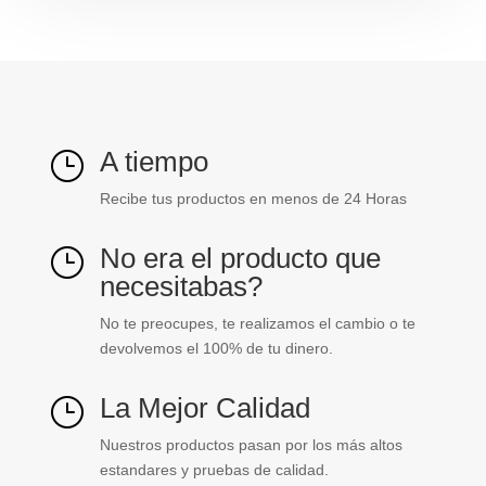
ref.
TP312G-
100
BIMET
cantidad
A tiempo
}
Recibe tus productos en menos de 24 Horas
No era el producto que
}
necesitabas?
No te preocupes, te realizamos el cambio o te
devolvemos el 100% de tu dinero.
La Mejor Calidad
}
Nuestros productos pasan por los más altos
estandares y pruebas de calidad.