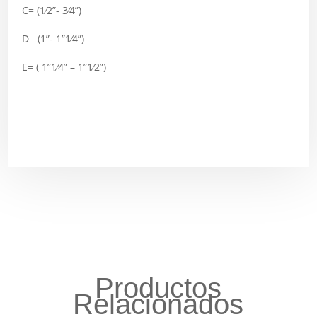
C= (1⁄2”- 3⁄4”)
D= (1”- 1”1⁄4”)
E= ( 1”1⁄4” – 1”1⁄2”)
Productos
Relacionados