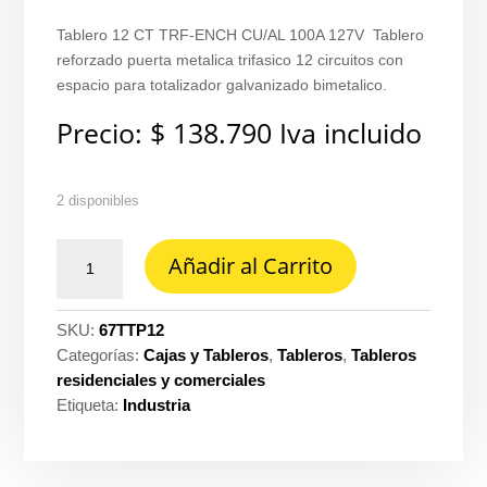
Tablero 12 CT TRF-ENCH CU/AL 100A 127V Tablero
reforzado puerta metalica trifasico 12 circuitos con
espacio para totalizador galvanizado bimetalico.
Precio:
$
138.790
Iva incluido
2 disponibles
Tablero
Añadir al Carrito
12
ct
trifasico-
SKU:
67TTP12
enchufableCU/al
Categorías:
Cajas y Tableros
,
Tableros
,
Tableros
100A
residenciales y comerciales
127V
Etiqueta:
Industria
con
puerta
Tercol