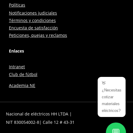
Políticas
Notificaciones judiciales
Términos y condiciones
Encuesta de satisfacción
Peticiones, quejas y reclamos
Enlaces
Intranet
Club de fútbol
👋
Academia NE
¿Necesitas
cotizar
materiales
eléctricos?
Nacional de eléctricos HH LTDA |
NIT 830054002-8| Calle 12 # 43-31
💬