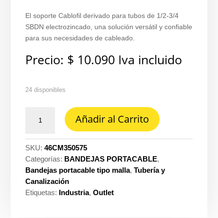
El soporte Cablofil derivado para tubos de 1/2-3/4
SBDN electrozincado, una solución versátil y confiable
para sus necesidades de cableado.
Precio:
$
10.090
Iva incluido
24 disponibles
Soporte
Añadir al Carrito
cablofil
derivado
tubo
SKU:
46CM350575
1/2-
Categorías:
BANDEJAS PORTACABLE
,
3/4
Bandejas portacable tipo malla
,
Tubería y
sbdn
Canalización
electrozincado
Etiquetas:
Industria
,
Outlet
Legrand
ref.