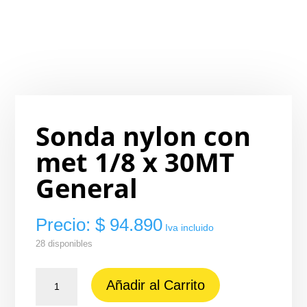
Sonda nylon con
met 1/8 x 30MT
General
Precio:
$
94.890
Iva incluido
28 disponibles
Sonda
Añadir al Carrito
nylon
con