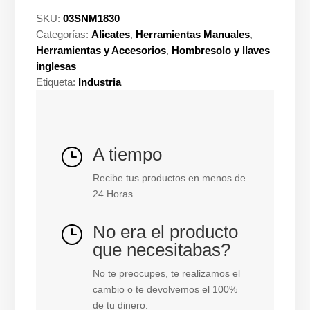
met
SKU:
03SNM1830
1/8
Categorías:
Alicates
,
Herramientas Manuales
,
x
Herramientas y Accesorios
,
Hombresolo y llaves
30MT
inglesas
General
Etiqueta:
Industria
cantidad
A tiempo
}
Recibe tus productos en menos de
24 Horas
No era el producto
}
que necesitabas?
No te preocupes, te realizamos el
cambio o te devolvemos el 100%
de tu dinero.