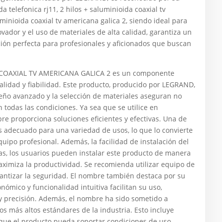
 telefonica rj11, 2 hilos + saluminioida coaxial tv
uminioida coaxial tv americana galica 2, siendo ideal para
vador y el uso de materiales de alta calidad, garantiza un
ción perfecta para profesionales y aficionados que buscan
 COAXIAL TV AMERICANA GALICA 2 es un componente
alidad y fiabilidad. Este producto, producido por LEGRAND,
seño avanzado y la selección de materiales aseguran no
todas las condiciones. Ya sea que se utilice en
bre proporciona soluciones eficientes y efectivas. Una de
Es adecuado para una variedad de usos, lo que lo convierte
uipo profesional. Además, la facilidad de instalación del
as, los usuarios pueden instalar este producto de manera
aximiza la productividad. Se recomienda utilizar equipo de
antizar la seguridad. El nombre también destaca por su
nómico y funcionalidad intuitiva facilitan su uso,
 y precisión. Además, el nombre ha sido sometido a
s más altos estándares de la industria. Esto incluye
 que el producto pueda soportar condiciones de uso