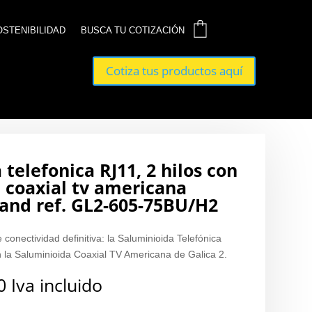
0
0
OSTENIBILIDAD
OSTENIBILIDAD
BUSCA TU COTIZACIÓN
BUSCA TU COTIZACIÓN
Cotiza tus productos aquí
Cotiza tus productos aquí
telefonica RJ11, 2 hilos con
 coaxial tv americana
rand ref. GL2-605-75BU/H2
 conectividad definitiva: la Saluminioida Telefónica
n la Saluminioida Coaxial TV Americana de Galica 2.
0
Iva incluido