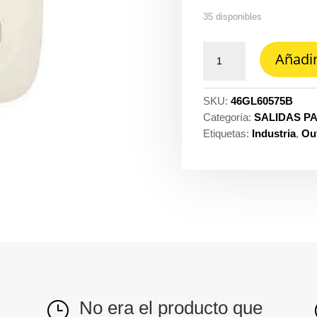
35 disponibles
Saluminioida
Añadir
telefonica
RJ11,
2
SKU:
46GL60575B
hilos
Categoría:
SALIDAS P
con
Etiquetas:
Industria
,
Out
saluminioida
coaxial
tv
americana
Galica
2
Legrand
ref.
GL2-
605-
No era el producto que
}
75BU/H2