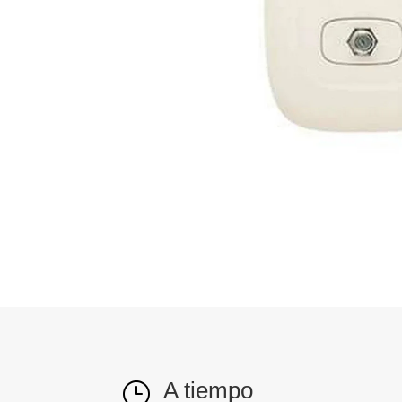
A tiempo
}