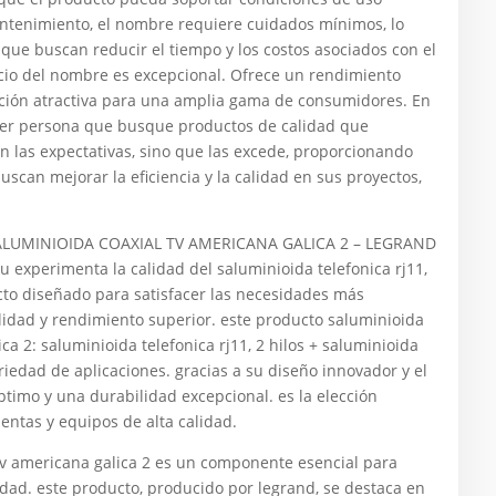
ntenimiento, el nombre requiere cuidados mínimos, lo
que buscan reducir el tiempo y los costos asociados con el
ecio del nombre es excepcional. Ofrece un rendimiento
opción atractiva para una amplia gama de consumidores. En
uier persona que busque productos de calidad que
n las expectativas, sino que las excede, proporcionando
uscan mejorar la eficiencia y la calidad en sus proyectos,
SALUMINIOIDA COAXIAL TV AMERICANA GALICA 2 – LEGRAND
 experimenta la calidad del saluminioida telefonica rj11,
ucto diseñado para satisfacer las necesidades más
ilidad y rendimiento superior. este producto saluminioida
ica 2: saluminioida telefonica rj11, 2 hilos + saluminioida
riedad de aplicaciones. gracias a su diseño innovador y el
ptimo y una durabilidad excepcional. es la elección
entas y equipos de alta calidad.
l tv americana galica 2 es un componente esencial para
idad. este producto, producido por legrand, se destaca en