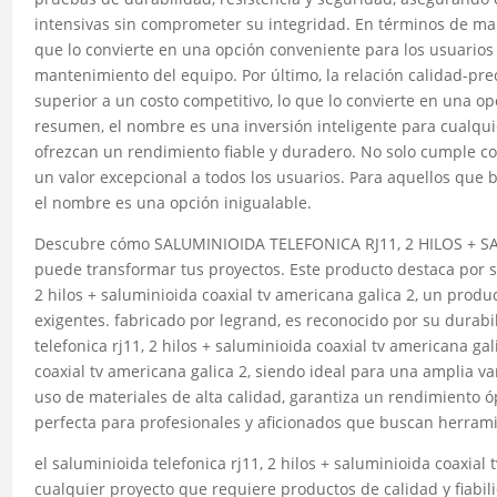
intensivas sin comprometer su integridad. En términos de ma
que lo convierte en una opción conveniente para los usuarios 
mantenimiento del equipo. Por último, la relación calidad-pr
superior a un costo competitivo, lo que lo convierte en una 
resumen, el nombre es una inversión inteligente para cualq
ofrezcan un rendimiento fiable y duradero. No solo cumple co
un valor excepcional a todos los usuarios. Para aquellos que b
el nombre es una opción inigualable.
Descubre cómo SALUMINIOIDA TELEFONICA RJ11, 2 HILOS + 
puede transformar tus proyectos. Este producto destaca por su
2 hilos + saluminioida coaxial tv americana galica 2, un prod
exigentes. fabricado por legrand, es reconocido por su durab
telefonica rj11, 2 hilos + saluminioida coaxial tv americana gal
coaxial tv americana galica 2, siendo ideal para una amplia va
uso de materiales de alta calidad, garantiza un rendimiento ó
perfecta para profesionales y aficionados que buscan herrami
el saluminioida telefonica rj11, 2 hilos + saluminioida coaxia
cualquier proyecto que requiere productos de calidad y fiabil