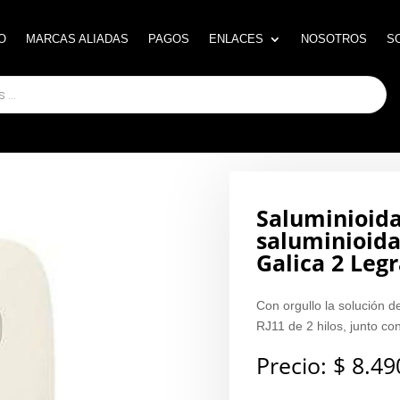
O
O
MARCAS ALIADAS
MARCAS ALIADAS
PAGOS
PAGOS
ENLACES
ENLACES
NOSOTROS
NOSOTROS
S
S
Saluminioida 
saluminioida
Galica 2 Leg
Con orgullo la solución de
RJ11 de 2 hilos, junto co
Precio:
$
8.49