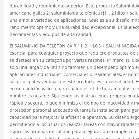
durabilidad y rendimiento superior. Este producto Saluminioida
americana galica 2: saluminioida telefonica rj11, 2 hilos + sal
una amplia variedad de aplicaciones. Gracias a su diseño inno
rendimiento óptimo y una durabilidad excepcional. Es la elec
herramientas y equipos de alta calidad.
El SALUMINIOIDA TELEFONICA RJ11, 2 HILOS + SALUMINIOIDA
esencial para cualquier proyecto que requiere productos de c
se destaca en su categoría por varias razones. Primero, su di
solo una larga vida útil sino también un desempeño óptimo en 
aplicaciones industriales, comerciales o residenciales, el nom
las principales ventajas de este producto es su versatilidad. 
en una adición valiosa para cualquier kit de herramientas o eq
nombre es notable. Siguiendo las instrucciones proporcionad
rápida y segura, lo que minimiza el tiempo de inactividad y m
protección personal adecuado durante la instalación para gar
capacidad para mejorar la eficiencia operativa. Su diseño ergo
permitiendo a los usuarios realizar tareas con mayor rapidez
rigurosas pruebas de calidad para asegurar que cumple con lo
pruebas de durabilidad, resistencia y seguridad, asegurando