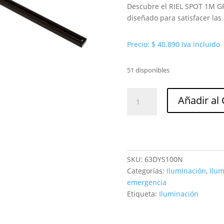
Descubre el RIEL SPOT 1M G
diseñado para satisfacer las
Precio:
$
40.890
Iva incluido
51 disponibles
Riel
Añadir al 
spot
1M
gro
focus
riel
SKU:
63DYS100N
negro
Categorías:
Iluminación
,
Ilum
tl
emergencia
Tecnolite
Etiqueta:
Iluminación
ref.
YS-
100/N