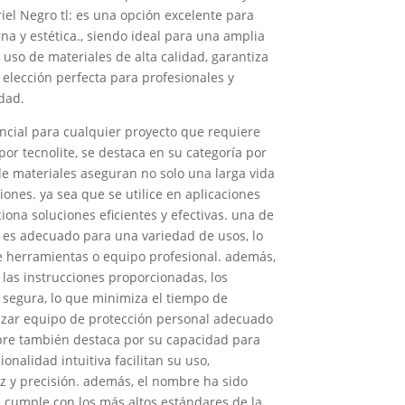
iel Negro tl: es una opción excelente para
a y estética., siendo ideal para una amplia
 uso de materiales de alta calidad, garantiza
elección perfecta para profesionales y
dad.
encial para cualquier proyecto que requiere
por tecnolite, se destaca en su categoría por
de materiales aseguran no solo una larga vida
ones. ya sea que se utilice en aplicaciones
iona soluciones eficientes y efectivas. una de
d. es adecuado para una variedad de usos, lo
de herramientas o equipo profesional. además,
 las instrucciones proporcionadas, los
 segura, lo que minimiza el tiempo de
lizar equipo de protección personal adecuado
mbre también destaca por su capacidad para
onalidad intuitiva facilitan su uso,
ez y precisión. además, el nombre ha sido
 cumple con los más altos estándares de la