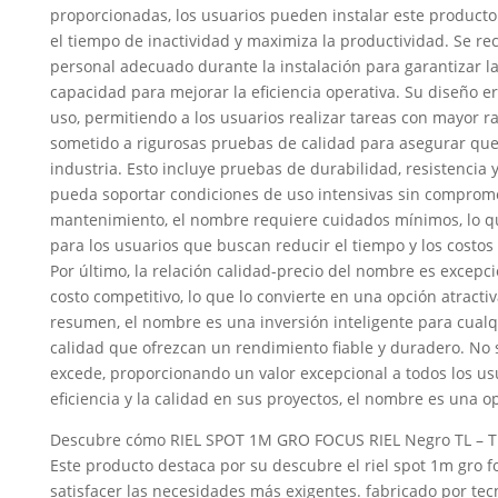
proporcionadas, los usuarios pueden instalar este product
el tiempo de inactividad y maximiza la productividad. Se re
personal adecuado durante la instalación para garantizar l
capacidad para mejorar la eficiencia operativa. Su diseño er
uso, permitiendo a los usuarios realizar tareas con mayor r
sometido a rigurosas pruebas de calidad para asegurar que
industria. Esto incluye pruebas de durabilidad, resistencia
pueda soportar condiciones de uso intensivas sin comprome
mantenimiento, el nombre requiere cuidados mínimos, lo qu
para los usuarios que buscan reducir el tiempo y los costo
Por último, la relación calidad-precio del nombre es excepc
costo competitivo, lo que lo convierte en una opción atrac
resumen, el nombre es una inversión inteligente para cua
calidad que ofrezcan un rendimiento fiable y duradero. No s
excede, proporcionando un valor excepcional a todos los us
eficiencia y la calidad en sus proyectos, el nombre es una o
Descubre cómo RIEL SPOT 1M GRO FOCUS RIEL Negro TL – T
Este producto destaca por su descubre el riel spot 1m gro f
satisfacer las necesidades más exigentes. fabricado por tecn