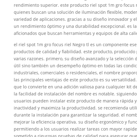
rendimiento superior. este producto riel spot 1m gro focus r
quienes buscan una solución de iluminación flexible, modern
variedad de aplicaciones. gracias a su diseño innovador y el
un rendimiento óptimo y una durabilidad excepcional. es la 
aficionados que buscan herramientas y equipos de alta cali
el riel spot 1m gro focus riel Negro tl es un componente es
productos de calidad y fiabilidad. este producto, producido 
varias razones. primero, su diseño avanzado y la selección 
útil sino también un desempeño óptimo en todas las condici
industriales, comerciales o residenciales, el nombre proporc
las principales ventajas de este producto es su versatilida
que lo convierte en una adición valiosa para cualquier kit 
la facilidad de instalación del nombre es notable. siguiendo
usuarios pueden instalar este producto de manera rápida y
inactividad y maximiza la productividad. se recomienda uti
durante la instalación para garantizar la seguridad. el no
mejorar la eficiencia operativa. su diseño ergonómico y funci
permitiendo a los usuarios realizar tareas con mayor rapid
sometido a rigurosas pruebas de calidad para asegurar que