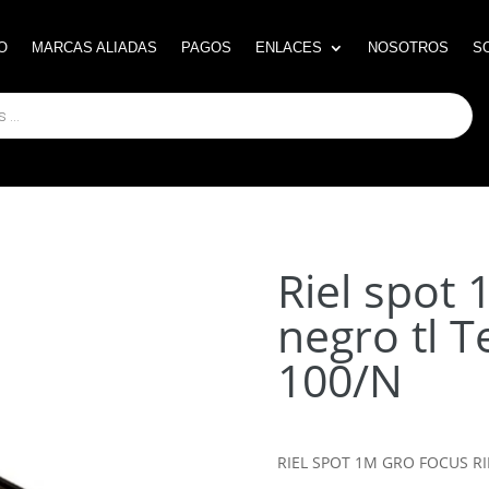
O
O
MARCAS ALIADAS
MARCAS ALIADAS
PAGOS
PAGOS
ENLACES
ENLACES
NOSOTROS
NOSOTROS
S
S
Riel spot 
negro tl Te
100/N
RIEL SPOT 1M GRO FOCUS RI