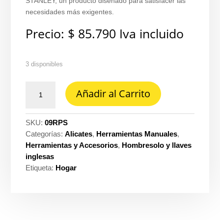
STANLEY, un producto diseñado para satisfacer las
necesidades más exigentes.
Precio:
$
85.790
Iva incluido
3 disponibles
Remachadora
Añadir al Carrito
t/pesado
4
boquill
SKU:
09RPS
Stanley
Categorías:
Alicates
,
Herramientas Manuales
,
ref.
Herramientas y Accesorios
,
Hombresolo y llaves
69-
inglesas
800
Etiqueta:
Hogar
cantidad