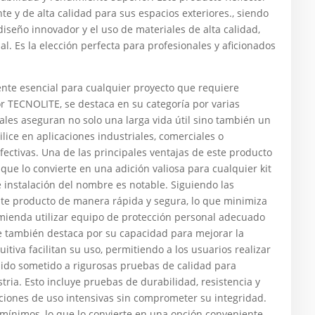
te y de alta calidad para sus espacios exteriores., siendo
diseño innovador y el uso de materiales de alta calidad,
. Es la elección perfecta para profesionales y aficionados
te esencial para cualquier proyecto que requiere
or TECNOLITE, se destaca en su categoría por varias
ales aseguran no solo una larga vida útil sino también un
ice en aplicaciones industriales, comerciales o
fectivas. Una de las principales ventajas de este producto
que lo convierte en una adición valiosa para cualquier kit
 instalación del nombre es notable. Siguiendo las
ste producto de manera rápida y segura, lo que minimiza
omienda utilizar equipo de protección personal adecuado
re también destaca por su capacidad para mejorar la
itiva facilitan su uso, permitiendo a los usuarios realizar
sido sometido a rigurosas pruebas de calidad para
ria. Esto incluye pruebas de durabilidad, resistencia y
iones de uso intensivas sin comprometer su integridad.
ínimos, lo que lo convierte en una opción conveniente