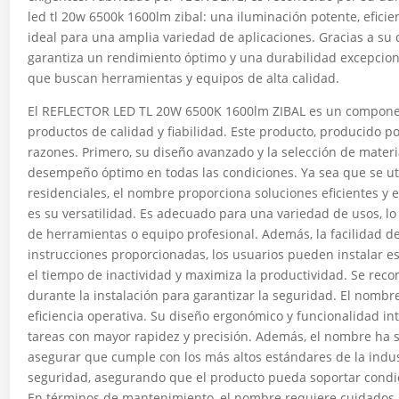
led tl 20w 6500k 1600lm zibal: una iluminación potente, eficien
ideal para una amplia variedad de aplicaciones. Gracias a su 
garantiza un rendimiento óptimo y una durabilidad excepcional
que buscan herramientas y equipos de alta calidad.
El REFLECTOR LED TL 20W 6500K 1600lm ZIBAL es un componen
productos de calidad y fiabilidad. Este producto, producido p
razones. Primero, su diseño avanzado y la selección de materi
desempeño óptimo en todas las condiciones. Ya sea que se util
residenciales, el nombre proporciona soluciones eficientes y e
es su versatilidad. Es adecuado para una variedad de usos, lo 
de herramientas o equipo profesional. Además, la facilidad de
instrucciones proporcionadas, los usuarios pueden instalar e
el tiempo de inactividad y maximiza la productividad. Se rec
durante la instalación para garantizar la seguridad. El nomb
eficiencia operativa. Su diseño ergonómico y funcionalidad intu
tareas con mayor rapidez y precisión. Además, el nombre ha 
asegurar que cumple con los más altos estándares de la indust
seguridad, asegurando que el producto pueda soportar condic
En términos de mantenimiento, el nombre requiere cuidados m