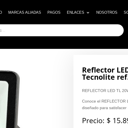
O
O
MARCAS ALIADAS
MARCAS ALIADAS
PAGOS
PAGOS
ENLACES
ENLACES
NOSOTROS
NOSOTROS
S
S
Reflector LE
Tecnolite r
REFLECTOR LED TL 20W
Conoce el REFLECTOR L
diseñado para satisfacer
Precio:
$
15.8