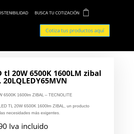
0
0
OSTENIBILIDAD
OSTENIBILIDAD
BUSCA TU COTIZACIÓN
BUSCA TU COTIZACIÓN
Cotiza tus productos aquí
Cotiza tus productos aquí
D tl 20W 6500K 1600LM zibal
ef. 20LQLEDY65MVN
 6500K 1600lm ZIBAL – TECNOLITE
ED TL 20W 6500K 1600lm ZIBAL, un producto
 las necesidades más exigentes.
90
Iva incluido