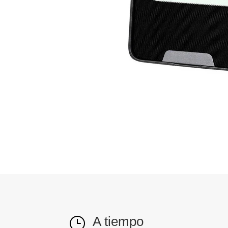
A tiempo
}