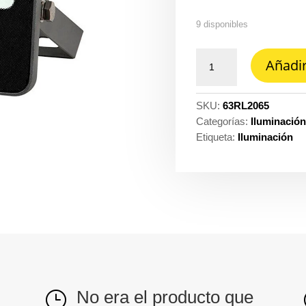
9 disponibles
Reflector
Añadir
LED
tl
20W
SKU:
63RL2065
6500K
Categorías:
Iluminació
1600LM
Etiqueta:
Iluminación
zibal
Tecnolite
ref.
20LQLEDY65MVN
cantidad
No era el producto que
}